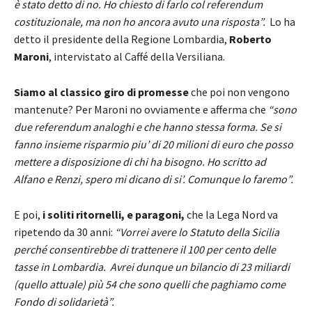
è stato detto di no. Ho chiesto di farlo col referendum
costituzionale, ma non ho ancora avuto una risposta”.
Lo ha
detto il presidente della Regione Lombardia,
Roberto
Maroni
, intervistato al Caffé della Versiliana.
Siamo al classico giro di promesse
che poi non vengono
mantenute? Per Maroni no ovviamente e afferma che
“sono
due referendum analoghi
e che hanno stessa forma. Se si
fanno insieme risparmio piu’ di 20 milioni di euro che posso
mettere a disposizione di chi ha bisogno. Ho scritto ad
Alfano e Renzi, spero mi dicano di si’. Comunque lo faremo”.
E poi,
i soliti ritornelli, e paragoni,
che la Lega Nord va
ripetendo da 30 anni:
“Vorrei avere lo Statuto della Sicilia
perché consentirebbe di trattenere il 100 per cento delle
tasse in Lombardia. Avrei dunque un bilancio di 23 miliardi
(quello attuale) più 54 che sono quelli che paghiamo come
Fondo di solidarietà”.