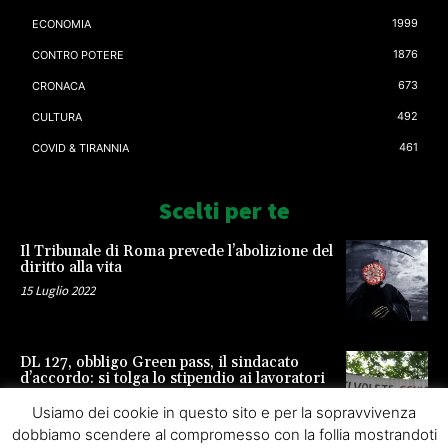
1999
ECONOMIA
1876
CONTRO POTERE
673
CRONACA
492
CULTURA
461
COVID & TIRANNIA
Scelti per te
Il Tribunale di Roma prevede l’abolizione del
diritto alla vita
15 Luglio 2022
DL 127, obbligo Green pass, il sindacato
d’accordo: si tolga lo stipendio ai lavoratori
23 Settembre 2021
Usiamo dei cookie in questo sito e per la sopravvivenza
dobbiamo scendere al compromesso con la follia mostrandoti