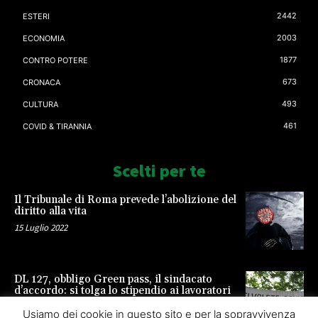
2442
ESTERI
2003
ECONOMIA
1877
CONTRO POTERE
673
CRONACA
493
CULTURA
461
COVID & TIRANNIA
Scelti per te
Il Tribunale di Roma prevede l’abolizione del
diritto alla vita
15 Luglio 2022
DL 127, obbligo Green pass, il sindacato
d’accordo: si tolga lo stipendio ai lavoratori
23 Settembre 2021
Usiamo dei cookie in questo sito e per la sopravvivenza