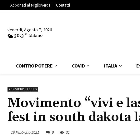
Abbonati al Miglioverde
Contatti
venerdì, Agosto 7, 2026
30.3
C
Milano
CONTRO POTERE
COVID
ITALIA
E
PENSIERO LIBERO
Movimento “vivi e las
fest in south dakota 
16 Febbraio 2021
0
31