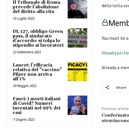
Il Tribunale di Roma
della lotta se
prevede l’abolizione
del diritto alla vita
15 Luglio 2022
Membe
DL 127, obbligo Green
pass, il sindacato
You must be a
d’accordo: si tolga lo
stipendio ai lavoratori
23 Settembre 2021
Visualizza i li
Lancet: l’efficacia
Already a me
relativa del “vaccino”
Pfizer non arriva
all’1%
19 Maggio 2021
Share
Fauci: i morti italiani
di Covid? Numeri
inventati nel 99% dei
Previous article
casi
Confermato:
7 Giugno 2021
stravincono