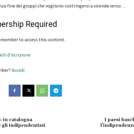
nza fine dei gruppi che vogliono costringersi a vicenda verso…
rship Required
 member to access this content.
velli d’iscrizione
mber?
Accedi
 in catalogna
I paesi basc
 gli indipendentisti
l’indipendenza