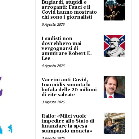
Bugiardi, stupidi e
arroganti: Fauci e il
Covid hanno mostrato
chi sono i giornalisti
5 Agosto 2026
I sudisti non
dovrebbero mai
vergognarsi di
ammirare Robert E.
Lee
4 Agosto 2026
Vaccini anti-Covid,
Ioannidis smonta la
bufala delle 20 milioni
di vite salvate
3 Agosto 2026
Rallo: «Milei vuole
impedire allo Stato di
finanziare la spesa
stampando moneta»
3 Agosto 2026