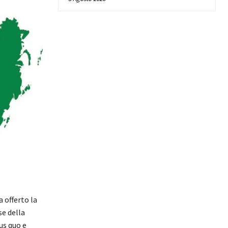
 offerto la
e della
us quo e