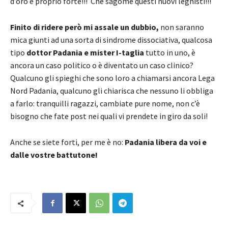
d’oro è proprio forte!!! Che sagome questi nuovi leghisti!!!
Finito di ridere però mi assale un dubbio,
non saranno
mica giunti ad una sorta di sindrome dissociativa, qualcosa
tipo
dottor Padania e mister I-taglia
tutto in uno, è
ancora un caso politico o è diventato un caso clinico?
Qualcuno gli spieghi che sono loro a chiamarsi ancora Lega
Nord Padania, qualcuno gli chiarisca che nessuno li obbliga
a farlo: tranquilli ragazzi, cambiate pure nome, non c’è
bisogno che fate post nei quali vi prendete in giro da soli!
Anche se siete forti, per me è no:
Padania libera da voi e
dalle vostre battutone!