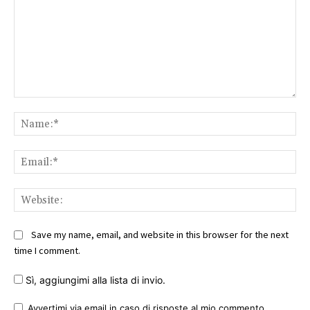
Comment:
Na
Ema
Web
Save my name, email, and website in this browser for the next
time I comment.
Sì, aggiungimi alla lista di invio.
Avvertimi via email in caso di risposte al mio commento.