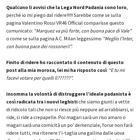
Qualcuno li avvisi che la Lega Nord Padania sono loro
,
perchè io mi piego dal ridere!!!!! Sarebbe come se sulla
pagina Valentino Rossi VR46 Official comparisse questo
comunicato:
“Marquez va più forte, con buona pace di Vale”
o come se sulla pagina A.C. Milan leggessimo
“Meglio l’Inter,
con buona pace dei rossoneri!”.
Finito di ridere ho raccontato il contenuto di questo
post alla mia morosa, lei mi ha risposto così
:
“E tu mi
facevi votare per quelli lì??????”.
Insomma la volontà di distruggere l’ideale padanista è
così radicata tra i nuovi leghisti
che siamo giunti a vette
di ridicolo tali che non si riesce più neppure ad arrabbiarsi, si
ride, si ride a crepapelle. Poi magari sarà un riso amaro o
magari sarà una comicità un po’ demenziale, forse non farà
ridere tutti, ma ritenere l’i-taglia una gallina dalle uova