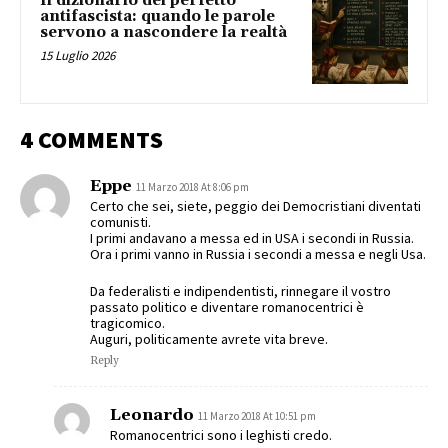
Il dizionario del perfetto
antifascista: quando le parole
servono a nascondere la realtà
15 Luglio 2026
4 COMMENTS
Eppe
11 Marzo 2018 At 8:06 pm
Certo che sei, siete, peggio dei Democristiani diventati
comunisti.
I primi andavano a messa ed in USA i secondi in Russia.
Ora i primi vanno in Russia i secondi a messa e negli Usa.
Da federalisti e indipendentisti, rinnegare il vostro
passato politico e diventare romanocentrici è
tragicomico.
Auguri, politicamente avrete vita breve.
Reply
Leonardo
11 Marzo 2018 At 10:51 pm
Romanocentrici sono i leghisti credo.