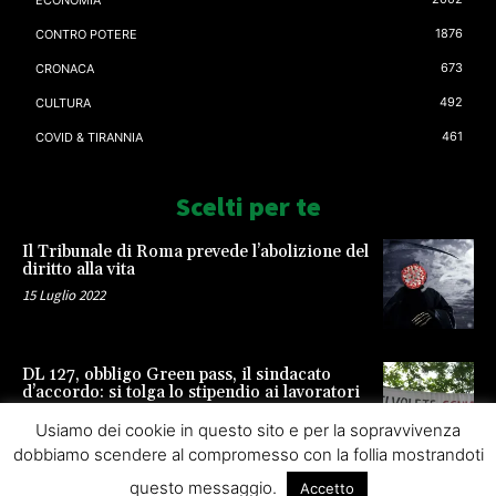
1876
CONTRO POTERE
673
CRONACA
492
CULTURA
461
COVID & TIRANNIA
Scelti per te
Il Tribunale di Roma prevede l’abolizione del
diritto alla vita
15 Luglio 2022
DL 127, obbligo Green pass, il sindacato
d’accordo: si tolga lo stipendio ai lavoratori
23 Settembre 2021
Usiamo dei cookie in questo sito e per la sopravvivenza
dobbiamo scendere al compromesso con la follia mostrandoti
questo messaggio.
Accetto