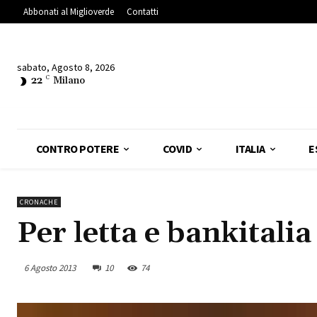
Abbonati al Miglioverde
Contatti
sabato, Agosto 8, 2026
22
C
Milano
CONTRO POTERE
COVID
ITALIA
E
CRONACHE
Per letta e bankitalia
6 Agosto 2013
10
74