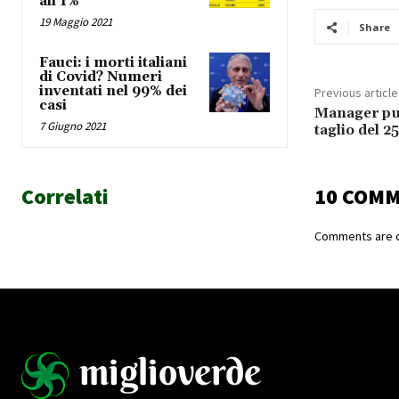
all’1%
19 Maggio 2021
Share
Fauci: i morti italiani
di Covid? Numeri
inventati nel 99% dei
Previous article
casi
Manager pub
7 Giugno 2021
taglio del 2
Correlati
10 COM
Comments are c