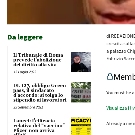
Da leggere
di REDAZIONE C
crescita sulla
a palazzo Chig
Il Tribunale di Roma
Fabrizio Sacc
prevede l’abolizione
del diritto alla vita
15 Luglio 2022
Membe
DL 127, obbligo Green
pass, il sindacato
You must be a
d’accordo: si tolga lo
stipendio ai lavoratori
23 Settembre 2021
Visualizza i li
Lancet: l’efficacia
Already a me
relativa del “vaccino”
Pfizer non arriva