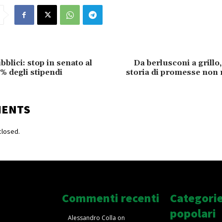
blici: stop in senato al
Da berlusconi a grillo
5% degli stipendi
storia di promesse non
MENTS
losed.
Commenti recenti
Categori
popolari
Alessandro Colla
on