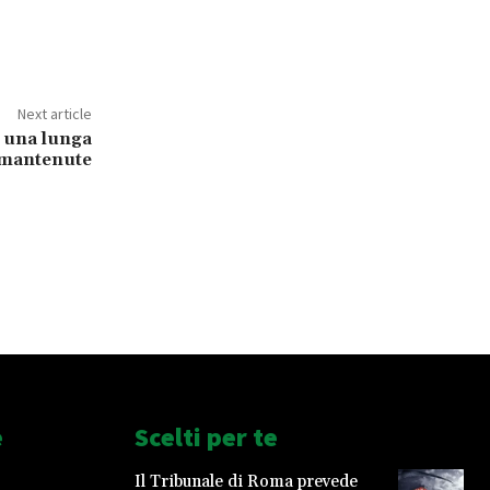
Next article
, una lunga
 mantenute
e
Scelti per te
Il Tribunale di Roma prevede