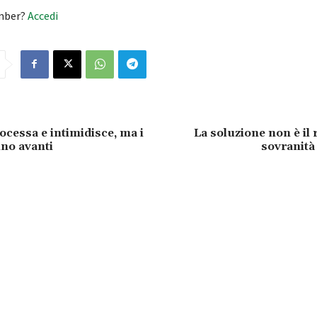
mber?
Accedi
ocessa e intimidisce, ma i
La soluzione non è il 
nno avanti
sovranità