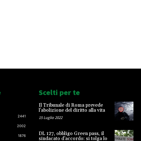
e
Scelti per te
Il Tribunale di Roma prevede
l’abolizione del diritto alla vita
2441
15 Luglio 2022
2002
DL 127, obbligo Green pass, il
1876
sindacato d’accordo: si tolga lo