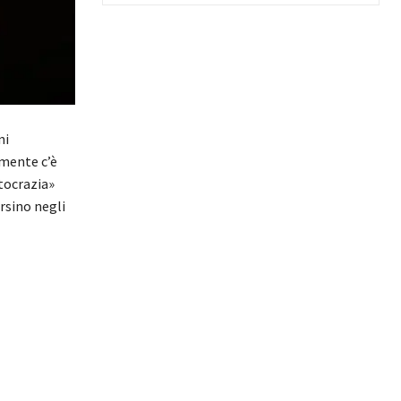
ni
lmente c’è
tocrazia»
rsino negli