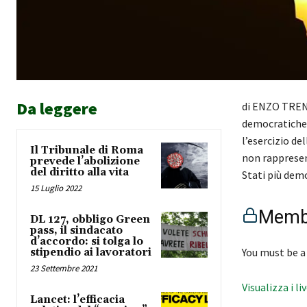
Da leggere
di ENZO TRENT
democratiche; 
l’esercizio de
Il Tribunale di Roma
non rappresent
prevede l’abolizione
del diritto alla vita
Stati più dem
15 Luglio 2022
Membe
DL 127, obbligo Green
pass, il sindacato
d’accordo: si tolga lo
You must be a
stipendio ai lavoratori
23 Settembre 2021
Visualizza i li
Lancet: l’efficacia