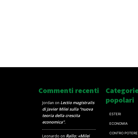
Commenti recenti
Categori
popolari
Lectio magistralis
Jordan
on
di Javier Milei sulla “nuova
ESTERI
teoria della crescita
economica”.
ECONOMIA
CONTRO POTERE
Rallo: «Milei
Leonardo
on