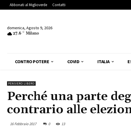
Abbonati al Miglioverde
Contatti
domenica, Agosto 9, 2026
27.6
C
Milano
CONTRO POTERE
COVID
ITALIA
E
PENSIERO LIBERO
Perché una parte deg
contrario alle elezio
16 Febbraio 2017
0
13