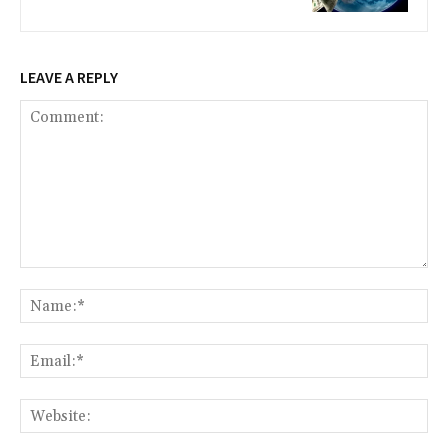
LEAVE A REPLY
Comment:
Na
Ema
Web