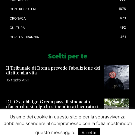
1876
CONTRO POTERE
673
CRONACA
492
CULTURA
461
COVID & TIRANNIA
Scelti per te
Il Tribunale di Roma prevede l’abolizione del
diritto alla vita
15 Luglio 2022
DL 127, obbligo Green pass, il sindacato
d’accordo: si tolga lo stipendio ai lavoratori
23 Settembre 2021
Usiamo dei cookie in questo sito e per la sopravvivenza
dobbiamo scendere al compromesso con la follia mostrandoti
questo messaggio.
Accetto