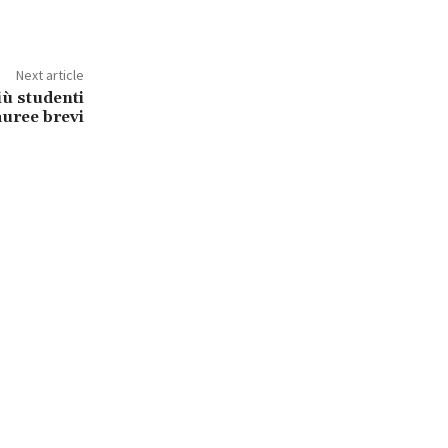
Next article
iù studenti
auree brevi