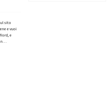
ul sito
ene e vuoi
Word, e
ann…