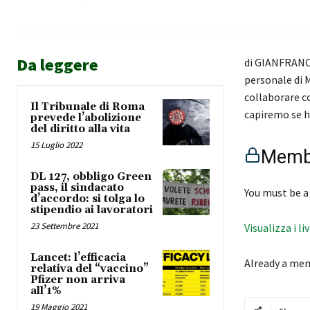
Da leggere
di GIANFRANCE
personale di 
collaborare co
Il Tribunale di Roma
capiremo se ha
prevede l’abolizione
del diritto alla vita
15 Luglio 2022
Membe
DL 127, obbligo Green
pass, il sindacato
You must be a
d’accordo: si tolga lo
stipendio ai lavoratori
23 Settembre 2021
Visualizza i li
Lancet: l’efficacia
Already a me
relativa del “vaccino”
Pfizer non arriva
all’1%
19 Maggio 2021