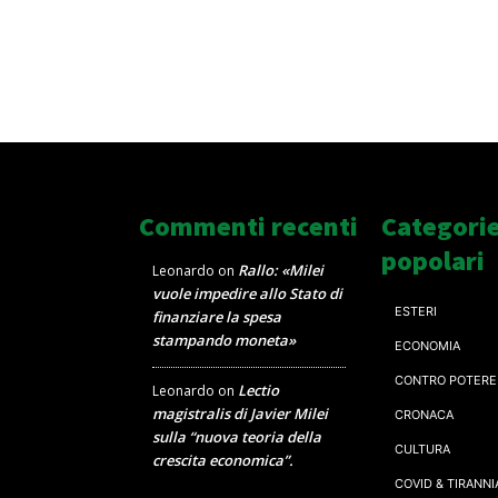
Commenti recenti
Categori
popolari
Rallo: «Milei
Leonardo
on
vuole impedire allo Stato di
ESTERI
finanziare la spesa
stampando moneta»
ECONOMIA
CONTRO POTERE
Lectio
Leonardo
on
magistralis di Javier Milei
CRONACA
sulla “nuova teoria della
CULTURA
crescita economica”.
COVID & TIRANNI