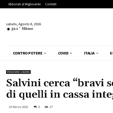
Abbonati al Miglioverde
Contatti
sabato, Agosto 8, 2026
32.1
C
Milano
CONTRO POTERE
COVID
ITALIA
E
PENSIERO LIBERO
Salvini cerca “bravi 
di quelli in cassa int
10 Marzo 2016
6
27