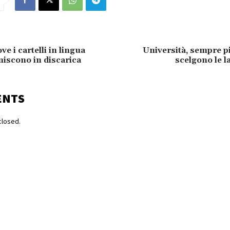
ve i cartelli in lingua
Università, sempre p
niscono in discarica
scelgono le l
ENTS
losed.