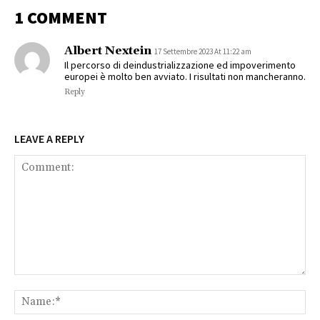
1 COMMENT
Albert Nextein
17 Settembre 2023 At 11:22 am
Il percorso di deindustrializzazione ed impoverimento
europei è molto ben avviato. I risultati non mancheranno.
Reply
LEAVE A REPLY
Comment:
Na