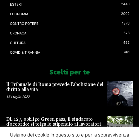
2440
ESTERI
2002
ECONOMIA
1876
CONTRO POTERE
673
CRONACA
492
CULTURA
461
COVID & TIRANNIA
Scelti per te
Il Tribunale di Roma prevede l’abolizione del
diritto alla vita
15 Luglio 2022
DL 127, obbligo Green pass, il sindacato
d’accordo: si tolga lo stipendio ai lavoratori
23 Settembre 2021
Usiamo dei cookie in questo sito e per la sopravvivenza