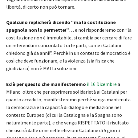
libertà, di certo non può tornare.
Qualcuno replicherà dicendo “ma la costituzione
spagnola non lo permette!”
… e noi risponderemo con “la
costituzione non è immutabile, si cambia per cercare di fare
un referendum concordato tra le parti, come i Catalani
chiedono già da anni!”. Perchè in un contesto democratico è
così che deve funzionare, e la violenza (sia fisica che
giudiziaria) non è MAI la soluzione.
Ed è per questo che manifesteremo
il 16 Dicembre
a
Milano: oltre che per esprimere solidarietà ai Catalani per
quanto accaduto, manifesteremo perchè venga mantenuta
la democrazia e la capacità di dialogo e mediazione nel
contesto Europeo (di cui la Catalogna e la Spagna sono
naturalmente parte), e che venga RISPETTATO il risultato
che uscirà dalle urne nelle elezioni Catalane di 5 giorni
dopo: non deve più accadere, in un contesto Europeo e -si