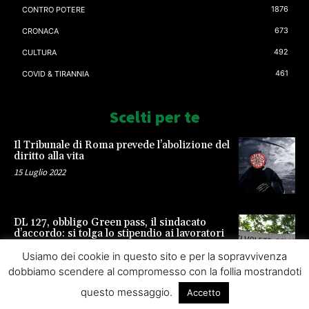
1876
CONTRO POTERE
673
CRONACA
492
CULTURA
461
COVID & TIRANNIA
Scelti per te
Il Tribunale di Roma prevede l’abolizione del
diritto alla vita
15 Luglio 2022
DL 127, obbligo Green pass, il sindacato
d’accordo: si tolga lo stipendio ai lavoratori
23 Settembre 2021
Usiamo dei cookie in questo sito e per la sopravvivenza
dobbiamo scendere al compromesso con la follia mostrandoti
questo messaggio.
Accetto