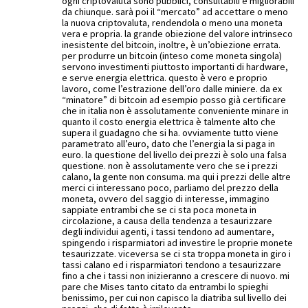
ogni criptovaluta sono pubblici, consultabili e migliorabili
da chiunque. sarà poi il “mercato” ad accettare o meno
la nuova criptovaluta, rendendola o meno una moneta
vera e propria. la grande obiezione del valore intrinseco
inesistente del bitcoin, inoltre, è un’obiezione errata.
per produrre un bitcoin (inteso come moneta singola)
servono investimenti piuttosto importanti di hardware,
e serve energia elettrica. questo è vero e proprio
lavoro, come l’estrazione dell’oro dalle miniere. da ex
“minatore” di bitcoin ad esempio posso già certificare
che in italia non è assolutamente conveniente minare in
quanto il costo energia elettrica è talmente alto che
supera il guadagno che si ha. ovviamente tutto viene
parametrato all’euro, dato che l’energia la si paga in
euro. la questione del livello dei prezzi è solo una falsa
questione. non è assolutamente vero che se i prezzi
calano, la gente non consuma. ma qui i prezzi delle altre
merci ci interessano poco, parliamo del prezzo della
moneta, ovvero del saggio di interesse, immagino
sappiate entrambi che se ci sta poca moneta in
circolazione, a causa della tendenza a tesaurizzare
degli individui agenti, i tassi tendono ad aumentare,
spingendo i risparmiatori ad investire le proprie monete
tesaurizzate. viceversa se ci sta troppa moneta in giro i
tassi calano ed i risparmiatori tendono a tesaurizzare
fino a che i tassi non inizieranno a crescere di nuovo. mi
pare che Mises tanto citato da entrambi lo spieghi
benissimo, per cui non capisco la diatriba sul livello dei