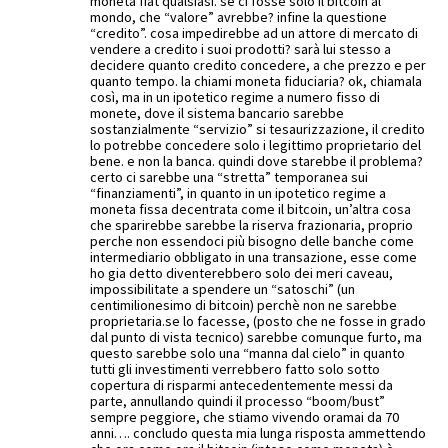
moneta fiat qualsiasi. se ci fosse solo il bitcoin al
mondo, che “valore” avrebbe? infine la questione
“credito”. cosa impedirebbe ad un attore di mercato di
vendere a credito i suoi prodotti? sarà lui stesso a
decidere quanto credito concedere, a che prezzo e per
quanto tempo. la chiami moneta fiduciaria? ok, chiamala
così, ma in un ipotetico regime a numero fisso di
monete, dove il sistema bancario sarebbe
sostanzialmente “servizio” si tesaurizzazione, il credito
lo potrebbe concedere solo i legittimo proprietario del
bene. e non la banca. quindi dove starebbe il problema?
certo ci sarebbe una “stretta” temporanea sui
“finanziamenti”, in quanto in un ipotetico regime a
moneta fissa decentrata come il bitcoin, un’altra cosa
che sparirebbe sarebbe la riserva frazionaria, proprio
perche non essendoci più bisogno delle banche come
intermediario obbligato in una transazione, esse come
ho gia detto diventerebbero solo dei meri caveau,
impossibilitate a spendere un “satoschi” (un
centimilionesimo di bitcoin) perchè non ne sarebbe
proprietaria.se lo facesse, (posto che ne fosse in grado
dal punto di vista tecnico) sarebbe comunque furto, ma
questo sarebbe solo una “manna dal cielo” in quanto
tutti gli investimenti verrebbero fatto solo sotto
copertura di risparmi antecedentemente messi da
parte, annullando quindi il processo “boom/bust”
sempre peggiore, che stiamo vivendo oramai da 70
anni…. concludo questa mia lunga risposta ammettendo