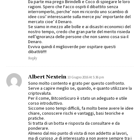
Da parte mia prego Birindelli e Coco di spiegare le loro
ragioni. Spero che Facco ospiti il dibattito senza
interromperlo, perche’ non mi ricordo uno scambio di
idee cosi’ interessante sulla merce piu’ importante del
mercato cioe’ il Denaro.
Se siamo in mezzo alle bolle e ai disastri economici del
nostro tempo, credo che gran parte del merito risieda
nell’ignoranza delle persone che non sanno cosa sia il
Denaro.
Evviva quindi il miglioverde per ospitare questi
dibattiti!!!!
Reply
Albert Nextein
10 Giugno 2016 At 5:36 pm
Sono molto contento e grato per questo confronto.
Serve a capire meglio se, quando, e quanto utilizzare la
criptovaluta.
Per il come, BitcoinSicuro è stato un adeguato e utile
corso introduttivo.
Siccome sono tempi difficili, fa molto bene avere le idee
chiare, conoscere rischi e vantaggi, basi teoriche e
pratiche.
Si tratta di un botta e risposta da consultare e da
ponderare.
Almeno dal mio punto di vista di non addetto ai lavori,
ma di curioso ,e di interessato a non avere sempre tra i