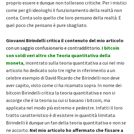
proprio essere e dunque non tollerano critiche. Per i mistici
come per gli ideologhi il funzionamento della realtà non
conta. Conta solo quello che loro pensano della realtà. E
quel poco che pensano è pure sbagliato.
Giovanni Birindelli critica il contenuto del mio articolo
con un saggio confusionario e contraddittorio.
I bitcoin
son soldi veri altro che Teoria quantitativa della
moneta
, incentrato sulla teoria quantitativa a cui nel mio
articolo ho dedicato solo tre righe in riferimento a un
celebre esempio di David Ricardo che Birindelli non deve
aver capito, visto come ci ha ricamato sopra. In nome dei
bitcoin Birindelli critica la teoria quantitativa e non si
accorge che è la teoria su cui si basano i bitcoin, ma
applicata nel modo più estremo e pedestre. Infatti il loro
tratto caratteristico è di esistere in quantità limitata.
Birindelli è dunque un fan della teoria quantitativa e non se
ne accorto.
Nel mio articolo ho affermato che fissare a