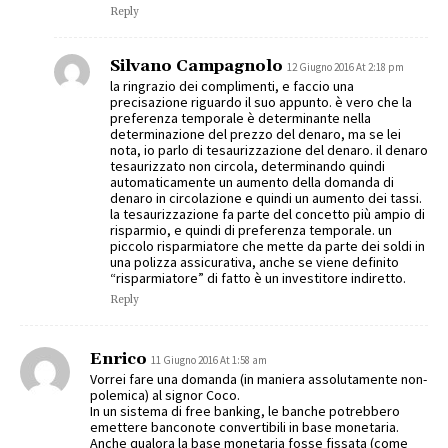
Reply
Silvano Campagnolo
12 Giugno 2016 At 2:18 pm
la ringrazio dei complimenti, e faccio una
precisazione riguardo il suo appunto. è vero che la
preferenza temporale è determinante nella
determinazione del prezzo del denaro, ma se lei
nota, io parlo di tesaurizzazione del denaro. il denaro
tesaurizzato non circola, determinando quindi
automaticamente un aumento della domanda di
denaro in circolazione e quindi un aumento dei tassi.
la tesaurizzazione fa parte del concetto più ampio di
risparmio, e quindi di preferenza temporale. un
piccolo risparmiatore che mette da parte dei soldi in
una polizza assicurativa, anche se viene definito
“risparmiatore” di fatto è un investitore indiretto.
Reply
Enrico
11 Giugno 2016 At 1:58 am
Vorrei fare una domanda (in maniera assolutamente non-
polemica) al signor Coco.
In un sistema di free banking, le banche potrebbero
emettere banconote convertibili in base monetaria.
Anche qualora la base monetaria fosse fissata (come