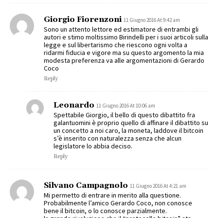
Giorgio Fiorenzoni
11 Giugno 2016 At 9:42 am
Sono un attento lettore ed estimatore di entrambi gli
autori e stimo moltissimo Birindelli per i suoi articoli sulla
legge e sul libertarismo che riescono ogni volta a
ridarmi fiducia e vigore ma su questo argomento la mia
modesta preferenza va alle argomentazioni di Gerardo
Coco
Reply
Leonardo
11 Giugno 2016 At 10:06 am
Spettabile Giorgio, il bello di questo dibattito fra
galantuomini è proprio quello di affinare il dibattito su
un concetto a noi caro, la moneta, laddove il bitcoin
s’è inserito con naturalezza senza che alcun
legislatore lo abbia deciso.
Reply
Silvano Campagnolo
11 Giugno 2016 At 4:21 am
Mi permetto di entrare in merito alla questione.
Probabilmente l’amico Gerardo Coco, non conosce
bene il bitcoin, o lo conosce parzialmente.