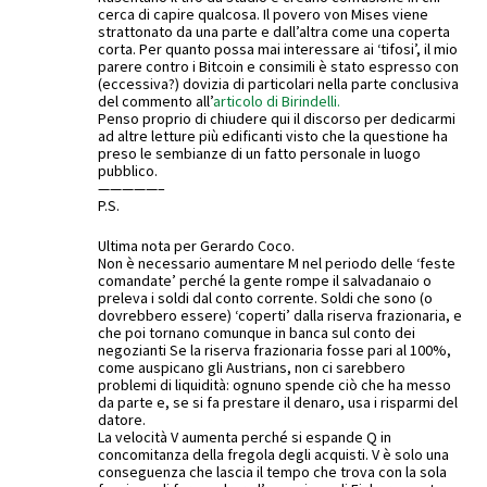
cerca di capire qualcosa. Il povero von Mises viene
strattonato da una parte e dall’altra come una coperta
corta. Per quanto possa mai interessare ai ‘tifosi’, il mio
parere contro i Bitcoin e consimili è stato espresso con
(eccessiva?) dovizia di particolari nella parte conclusiva
del commento all’
articolo di Birindelli.
Penso proprio di chiudere qui il discorso per dedicarmi
ad altre letture più edificanti visto che la questione ha
preso le sembianze di un fatto personale in luogo
pubblico.
—————–
P.S.
Ultima nota per Gerardo Coco.
Non è necessario aumentare M nel periodo delle ‘feste
comandate’ perché la gente rompe il salvadanaio o
preleva i soldi dal conto corrente. Soldi che sono (o
dovrebbero essere) ‘coperti’ dalla riserva frazionaria, e
che poi tornano comunque in banca sul conto dei
negozianti Se la riserva frazionaria fosse pari al 100%,
come auspicano gli Austrians, non ci sarebbero
problemi di liquidità: ognuno spende ciò che ha messo
da parte e, se si fa prestare il denaro, usa i risparmi del
datore.
La velocità V aumenta perché si espande Q in
concomitanza della fregola degli acquisti. V è solo una
conseguenza che lascia il tempo che trova con la sola