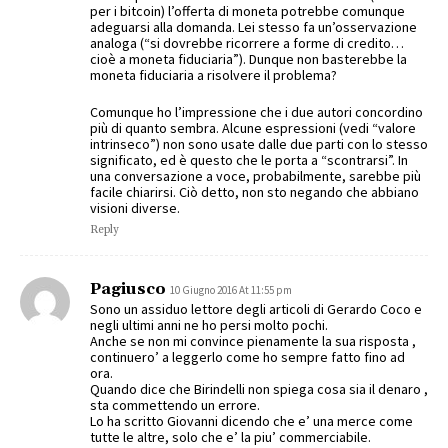
per i bitcoin) l’offerta di moneta potrebbe comunque
adeguarsi alla domanda. Lei stesso fa un’osservazione
analoga (“si dovrebbe ricorrere a forme di credito…
cioè a moneta fiduciaria”). Dunque non basterebbe la
moneta fiduciaria a risolvere il problema?
Comunque ho l’impressione che i due autori concordino
più di quanto sembra. Alcune espressioni (vedi “valore
intrinseco”) non sono usate dalle due parti con lo stesso
significato, ed è questo che le porta a “scontrarsi”. In
una conversazione a voce, probabilmente, sarebbe più
facile chiarirsi. Ciò detto, non sto negando che abbiano
visioni diverse.
Reply
Pagiusco
10 Giugno 2016 At 11:55 pm
Sono un assiduo lettore degli articoli di Gerardo Coco e
negli ultimi anni ne ho persi molto pochi.
Anche se non mi convince pienamente la sua risposta ,
continuero’ a leggerlo come ho sempre fatto fino ad
ora.
Quando dice che Birindelli non spiega cosa sia il denaro ,
sta commettendo un errore.
Lo ha scritto Giovanni dicendo che e’ una merce come
tutte le altre, solo che e’ la piu’ commerciabile.