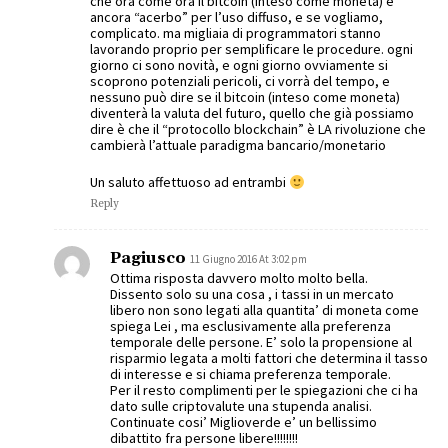
che ora come ora il bitcoin (inteso come moneta) è
ancora “acerbo” per l’uso diffuso, e se vogliamo,
complicato. ma migliaia di programmatori stanno
lavorando proprio per semplificare le procedure. ogni
giorno ci sono novità, e ogni giorno ovviamente si
scoprono potenziali pericoli, ci vorrà del tempo, e
nessuno può dire se il bitcoin (inteso come moneta)
diventerà la valuta del futuro, quello che già possiamo
dire è che il “protocollo blockchain” è LA rivoluzione che
cambierà l’attuale paradigma bancario/monetario
Un saluto affettuoso ad entrambi
Reply
Pagiusco
11 Giugno 2016 At 3:02 pm
Ottima risposta davvero molto molto bella.
Dissento solo su una cosa , i tassi in un mercato
libero non sono legati alla quantita’ di moneta come
spiega Lei , ma esclusivamente alla preferenza
temporale delle persone. E’ solo la propensione al
risparmio legata a molti fattori che determina il tasso
di interesse e si chiama preferenza temporale.
Per il resto complimenti per le spiegazioni che ci ha
dato sulle criptovalute una stupenda analisi.
Continuate cosi’ Miglioverde e’ un bellissimo
dibattito fra persone libere!!!!!!!!