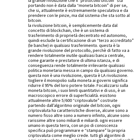
la grande rivoluzione che il “protocollo bitcoin” sta
portando non è data dalla “moneta bitcoin” di per se,
che si, attualmente è estremamente speculativa e da
prendere con le pinze, ma dal sistema che sta sotto al
bitcoin.
la rivoluzione bitcoin, è semplicemente data dal
concetto di blockchain, che è un sistema di
trasferimento di proprietà decentrato ed autonomo,
quindi esclude la certificazione di un “terzo accreditato”
(le banche) in qualsiasi trasferimento. questa è la
grande rivoluzione del protocollo, perchè di fatto va a
rendere totalmente inutile qualsiasi banca centrale,
come garante e prestatore di ultima istanza, e di
conseguenza rende totalmente irrilevante qualsiasi
politica monetaria messa in campo da qualsiasi governo.
questa non è una rivoluzione, questa è LA rivoluzione.
togliere il monopolio sulla moneta ai governi significa
ridurre il 95% del loro potere totale. Focalizzarsi sulla
moneta bitcoin, i suoi limiti quantitativi e di uso, è un
macroscopico errore di superficialità. esistono
attualmente altre 5/600 “criptovalute” costruite
partendo dall’algoritmo originale del bitcoin, ogni
criptovaluta ha caratteristiche diverse, alcune sono a
numero fisso altre sono a numero infinito, alcune sono
rarissime altre sono miliardi e miliardi. ogni essere
umano in questa terra, con un po di conoscenza
specifica può programmare e “stampare” la propria
criptovaluta come meglio crede. tutti gli algoritmi di