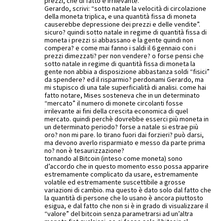
prezzi, che di fatto è irrilevante.
Gerardo, scrivi: “sotto natale la velocità di circolazione
della moneta triplica, e una quantità fissa di moneta
causerebbe depressione dei prezzi e delle vendite”.
sicuro? quindi sotto natale in regime di quantità fissa di
moneta i prezzi si abbassano e la gente quindi non
compera? e come mai fanno i saldi il 6 gennaio con i
prezzi dimezzati? per non vendere? o forse pensi che
sotto natale in regime di quantità fissa di moneta la
gente non abbia a disposizione abbastanza soldi “fisici”
da spendere? ed il risparmio? perdonami Gerardo, ma
mi stupisco di una tale superficialità di analisi. come hai
fatto notare, Mises sosteneva che in un determinato
“mercato” il numero di monete circolanti fosse
irrilevante ai fini della crescita economica di quel
mercato. quindi perchè dovrebbe esserci più moneta in
un determinato periodo? forse a natale si estrae più
oro? non mi pare. lo tirano fuori dai forzieri? può darsi,
ma devono averlo risparmiato e messo da parte prima
no? non è tesaurizzazione?
tornando al Bitcoin (inteso come moneta) sono
d’accordo che in questo momento esso possa apparire
estremamente complicato da usare, estremamente
volatile ed estremamente suscettibile a grosse
variazioni di cambio. ma questo è dato solo dal fatto che
la quantità di persone che lo usano è ancora piuttosto
esigua, e dal fatto che non si è in grado di visualizzare il
“valore” del bitcoin senza parametrarsi ad un’altra