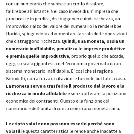
con un numerario che subisce un crollo di valore,
fallirebbe all’istante. Nel caso invece di un’impresa che
producesse in perdita, distruggendo quindi ricchezza, un
improvviso rialzo del valore del numerario la renderebbe
florida, spingendola ad aumentare la scala delle operazioni
che distruggono ricchezza.
Quindi, una moneta, ossia un
numerario inaffidabile, penalizza le imprese produttive
e premia quelle improduttive
, proprio quello che accade,
oggi, su scala gigantesca nell’economia governata da un
sistema monetario inaffidabile. E’ così che si ragiona
Birindelli, non a forza di citazioni e formule buttate a caso.
La moneta serve a trasferire il prodotto del lavoro e la
ricchezza in modo affidabile
e senza alterare la posizione
economica dei contraenti. Questo è la funzione del
numerario e dell’unità di conto cioè di una moneta sana.
Le cripto valute non possono esserlo perché sono
volatili
e questa caratteristica le rende anche inadatte a