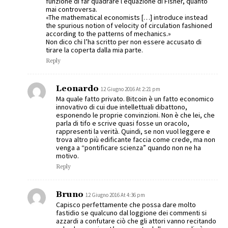
funzione di far quadrare l’equazione di Fisher, quanto
mai controversa.
«The mathematical economists […] introduce instead
the spurious notion of velocity of circulation fashioned
according to the patterns of mechanics.»
Non dico chi l’ha scritto per non essere accusato di
tirare la coperta dalla mia parte.
Reply
Leonardo
12 Giugno 2016 At 2:21 pm
Ma quale fatto privato. Bitcoin è un fatto economico
innovativo di cui due intellettuali dibattono,
esponendo le proprie convinzioni. Non è che lei, che
parla di tifo e scrive quasi fosse un oracolo,
rappresenti la verità. Quindi, se non vuol leggere e
trova altro più edificante faccia come crede, ma non
venga a “pontificare scienza” quando non ne ha
motivo.
Reply
Bruno
12 Giugno 2016 At 4:36 pm
Capisco perfettamente che possa dare molto
fastidio se qualcuno dal loggione dei commenti si
azzardi a confutare ciò che gli attori vanno recitando