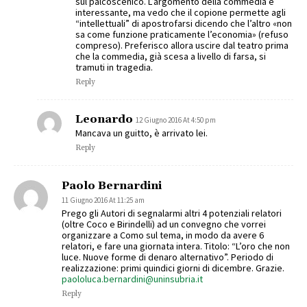
sul palcoscenico. L’argomento della commedia è
interessante, ma vedo che il copione permette agli
“intellettuali” di apostrofarsi dicendo che l’altro «non
sa come funzione praticamente l’economia» (refuso
compreso). Preferisco allora uscire dal teatro prima
che la commedia, già scesa a livello di farsa, si
tramuti in tragedia.
Reply
Leonardo
12 Giugno 2016 At 4:50 pm
Mancava un guitto, è arrivato lei.
Reply
Paolo Bernardini
11 Giugno 2016 At 11:25 am
Prego gli Autori di segnalarmi altri 4 potenziali relatori
(oltre Coco e Birindelli) ad un convegno che vorrei
organizzare a Como sul tema, in modo da avere 6
relatori, e fare una giornata intera. Titolo: “L’oro che non
luce. Nuove forme di denaro alternativo”. Periodo di
realizzazione: primi quindici giorni di dicembre. Grazie.
paololuca.bernardini@uninsubria.it
Reply