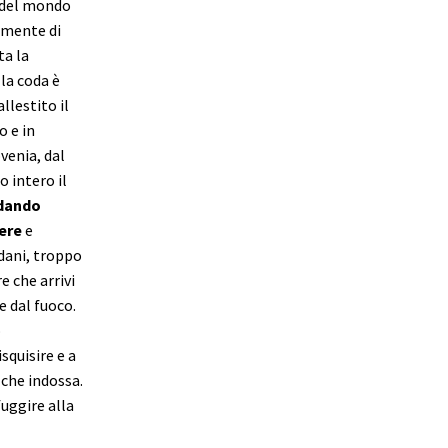
e del mondo
amente di
ta la
la coda è
llestito il
o e in
venia, dal
o intero il
 dando
ere
e
dani, troppo
e che arrivi
e dal fuoco.
o
squisire e a
 che indossa.
uggire alla