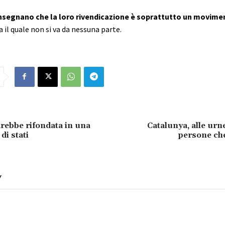
 insegnano che la loro rivendicazione è soprattutto un movime
 il quale non si va da nessuna parte.
drebbe rifondata in una
Catalunya, alle urn
di stati
persone che
Y