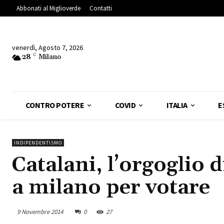
Abbonati al Miglioverde
Contatti
venerdì, Agosto 7, 2026
28
C
Milano
CONTRO POTERE
COVID
ITALIA
E
INDIPENDENTISMO
Catalani, l’orgoglio 
a milano per votare
9 Novembre 2014
0
27