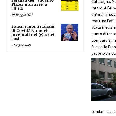
relativa del “vaccino”
Catalogna. Ma
Pfizer non arriva
intero. A Brux
all’1%
un’ora e mezza
19 Maggio 2021
mattina l’aff
Fauci: i morti italiani
stata mediamen
di Covid? Numeri
punto di racco
inventati nel 99% dei
casi
Lombardia, ma 
7 Giugno 2021
Sud della Fran
proprio diritt
condanna di di