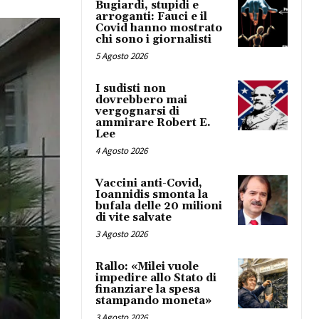
Bugiardi, stupidi e
arroganti: Fauci e il
Covid hanno mostrato
chi sono i giornalisti
5 Agosto 2026
I sudisti non
dovrebbero mai
vergognarsi di
ammirare Robert E.
Lee
4 Agosto 2026
Vaccini anti-Covid,
Ioannidis smonta la
bufala delle 20 milioni
di vite salvate
3 Agosto 2026
Rallo: «Milei vuole
impedire allo Stato di
finanziare la spesa
stampando moneta»
3 Agosto 2026