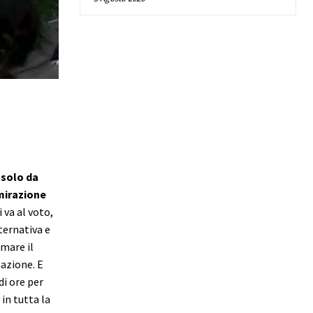
 solo da
mirazione
 va al voto,
ternativa e
rmare il
azione. E
i ore per
in tutta la