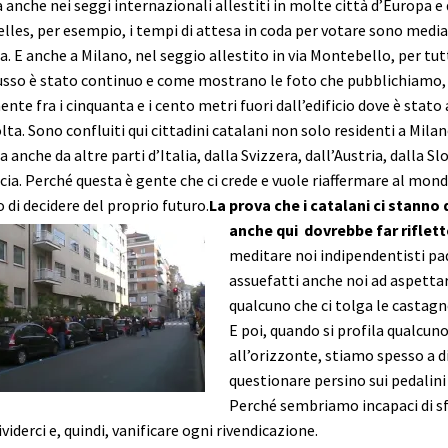
 anche nei seggi internazionali allestiti in molte città d’Europa 
elles, per esempio, i tempi di attesa in coda per votare sono medi
. E anche a Milano, nel seggio allestito in via Montebello, per tut
lusso è stato continuo e come mostrano le foto che pubblichiamo, 
te fra i cinquanta e i cento metri fuori dall’edificio dove è stato a
lta. Sono confluiti qui cittadini catalani non solo residenti a Milan
anche da altre parti d’Italia, dalla Svizzera, dall’Austria, dalla Slo
cia. Perché questa è gente che ci crede e vuole riaffermare al mond
o di decidere del proprio futuro.
La prova che i catalani ci stanno
anche qui dovrebbe far riflett
meditare noi indipendentisti pa
assuefatti anche noi ad aspettar
qualcuno che ci tolga le castagn
E poi, quando si profila qualcun
all’orizzonte, stiamo spesso a di
questionare persino sui pedalini
Perché sembriamo incapaci di sf
viderci e, quindi, vanificare ogni rivendicazione.