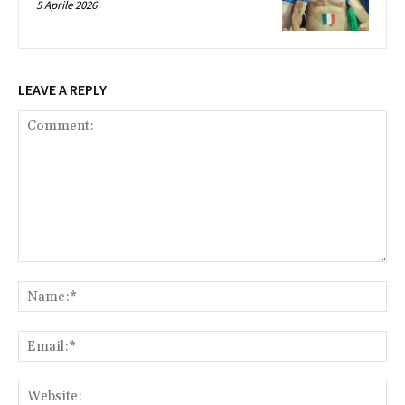
5 Aprile 2026
LEAVE A REPLY
Comment:
Na
Ema
Web