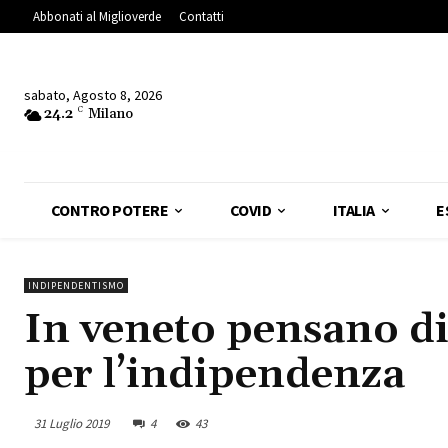
Abbonati al Miglioverde
Contatti
sabato, Agosto 8, 2026
24.2
C
Milano
CONTRO POTERE
COVID
ITALIA
E
INDIPENDENTISMO
In veneto pensano di
per l’indipendenza
31 Luglio 2019
4
43