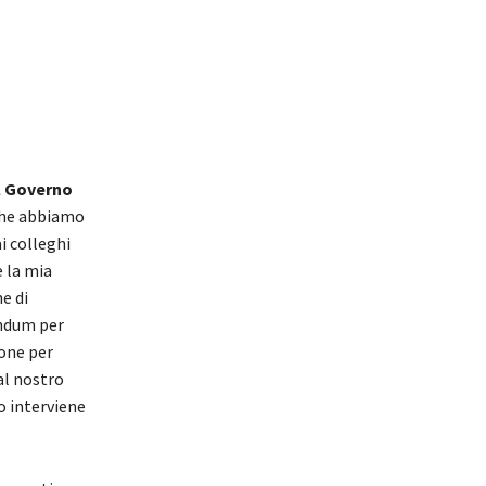
el Governo
che abbiamo
i colleghi
 la mia
e di
endum per
one per
al nostro
o interviene