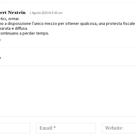
ert Nextein
1 Agosto 2019 At 8:44 am
tici, ormai.
o a disposizione l’unico mezzo per ottener qualcosa, una protesta fiscale
arata e diffusa.
continuano a perder tempo.
y
Y
Name:*
Email:*