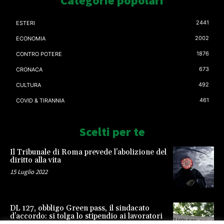
Categorie popolari
2441
ESTERI
2002
ECONOMIA
1876
CONTRO POTERE
673
CRONACA
492
CULTURA
461
COVID & TIRANNIA
Scelti per te
Il Tribunale di Roma prevede l’abolizione del
diritto alla vita
15 Luglio 2022
DL 127, obbligo Green pass, il sindacato
d’accordo: si tolga lo stipendio ai lavoratori