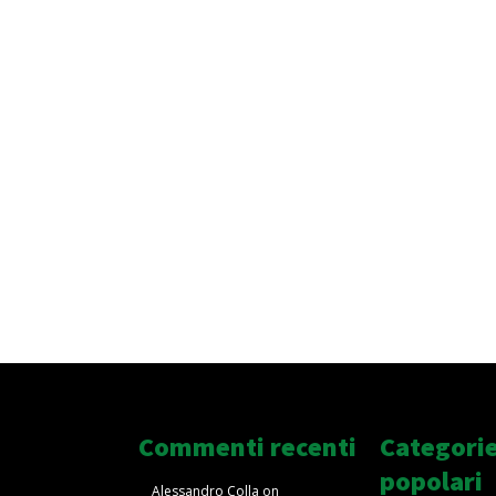
Commenti recenti
Categori
popolari
Alessandro Colla
on