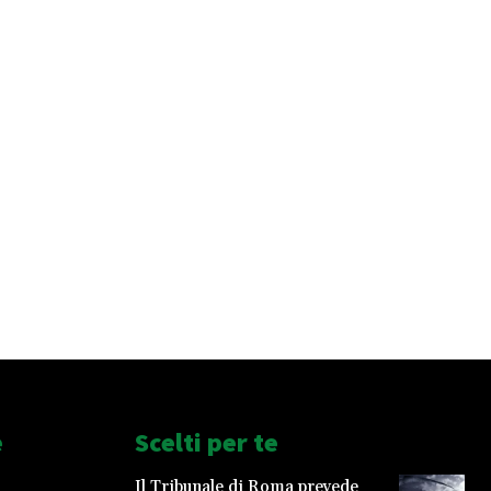
e
Scelti per te
Il Tribunale di Roma prevede