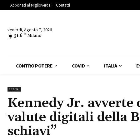
Abbonati al Miglioverde
Contatti
venerdì, Agosto 7, 2026
31.6
C
Milano
CONTRO POTERE
COVID
ITALIA
E
ESTERI
Kennedy Jr. avverte c
valute digitali della
schiavi”