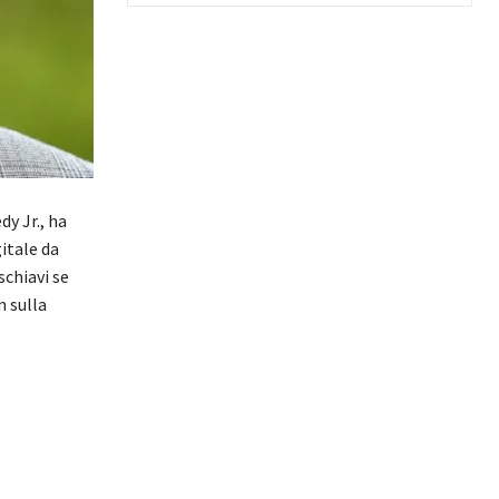
y Jr., ha
itale da
schiavi se
n sulla