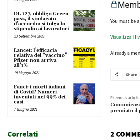
Membe
DL 127, obbligo Green
pass, il sindacato
You must be a
d’accordo: si tolga lo
stipendio ai lavoratori
23 Settembre 2021
Visualizza i li
Lancet: l’efficacia
Already a me
relativa del “vaccino”
Pfizer non arriva
all’1%
19 Maggio 2021
Share
Fauci: i morti italiani
di Covid? Numeri
inventati nel 99% dei
Previous article
casi
Comunicazio
7 Giugno 2021
premiato il
Correlati
2 COMM