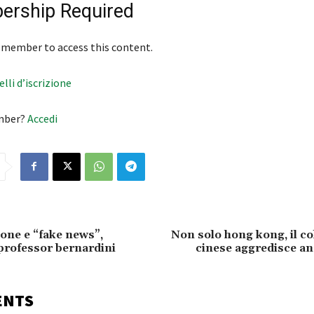
rship Required
 member to access this content.
velli d’iscrizione
mber?
Accedi
ne e “fake news”,
Non solo hong kong, il c
 professor bernardini
cinese aggredisce an
ENTS