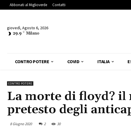
Abbonati al Miglioverde
Contatti
giovedì, Agosto 6, 2026
29.9
C
Milano
CONTRO POTERE
COVID
ITALIA
E
CONTRO POTERE
La morte di floyd? il
pretesto degli anticap
8 Giugno 2020
2
30