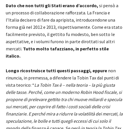
Dato che non tutti gli Stati erano d’accordo,
si pensò a
un processo di collaborazione rafforzata. La Francia e
l’Italia decisero di fare da apripista, introducendone una
forma già nel 2012 e 2013, rispettivamente. Come era stato
facilmente previsto, il gettito fu modesto, ben sotto le
aspettative, e i volumi furono in parte dirottati sul altri
mercati.
Tutto molto tafazziano, in perfetto stile
italico.
Longo ricostruisce tutti questi passaggi, eppure
non
rinuncia, in premessa, a difendere la Tobin Tax dal punti di
vista teorico: “
La Tobin Tax è – nella teoria – la più giusta
delle tasse. Perché, come un moderno Robin Hood fiscale, si
propone di prelevare gettito tra chi muove miliardi e specula
sui mercati, per coprire di fatto i costi sociali delle crisi
finanziarie. E perché mira a ridurre la volatilità dei mercati, la
speculazione, le bolle e tutti quegli eccessi di cui solo il
mondo della finanza è capace. Se però in teoria la Tobin Tax