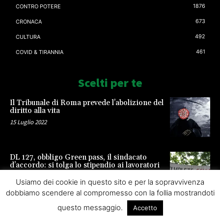
1876
CONTRO POTERE
673
CRONACA
492
CULTURA
461
COVID & TIRANNIA
Scelti per te
Il Tribunale di Roma prevede l’abolizione del
diritto alla vita
15 Luglio 2022
DL 127, obbligo Green pass, il sindacato
d’accordo: si tolga lo stipendio ai lavoratori
23 Settembre 2021
Usiamo dei cookie in questo sito e per la sopravvivenza
dobbiamo scendere al compromesso con la follia mostrandoti
questo messaggio.
Accetto