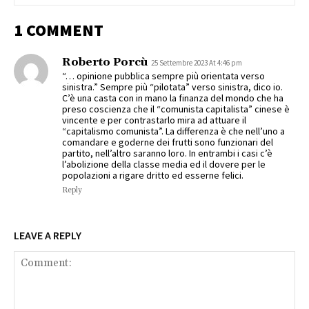
1 COMMENT
Roberto Porcù
25 Settembre 2023 At 4:46 pm
“… opinione pubblica sempre più orientata verso
sinistra.” Sempre più “pilotata” verso sinistra, dico io.
C’è una casta con in mano la finanza del mondo che ha
preso coscienza che il “comunista capitalista” cinese è
vincente e per contrastarlo mira ad attuare il
“capitalismo comunista”. La differenza è che nell’uno a
comandare e goderne dei frutti sono funzionari del
partito, nell’altro saranno loro. In entrambi i casi c’è
l’abolizione della classe media ed il dovere per le
popolazioni a rigare dritto ed esserne felici.
Reply
LEAVE A REPLY