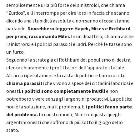
semplicemente urla più forte dei sinistroidi, che chiama
“Zurdos”, e li interrompe per dire loro in faccia che stanno
dicendo una stupidità assoluta e non sanno di cosa stanno
parlando.
Dovrebbero leggere Hayek, Mises e Rothbard
per primi, raccomanda Milei.
In un dibattito, chiama anche
i sinistrorsi e i politici parassiti e ladri. Perché le tasse sono
un furto.
Seguendo la strategia di Rothbard del populismo di destra,
elenca chiaramente i profittatori dell’apparato statale.
Attacca ripetutamente la casta di politici e burocrati.
Li
chiama parassiti
che vivono a spese dei cittadini laboriosi e
onesti.
I politici sono completamente inutili
e non
potrebbero vivere senza gli argentini produttivi. La politica
non è la soluzione, ma il problema. E
i politici fanno parte
del problema.
In questo modo, Milei conquista quegli
argentini onesti che soffrono di più sotto il giogo dello
stato.