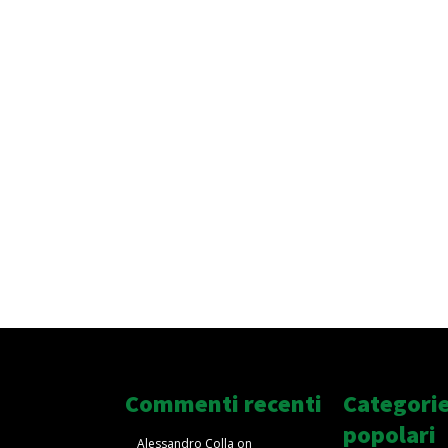
Commenti recenti
Categori
popolari
Alessandro Colla
on