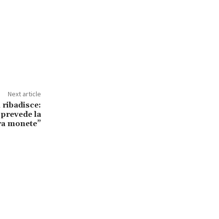
Next article
i ribadisce:
 prevede la
ra monete”