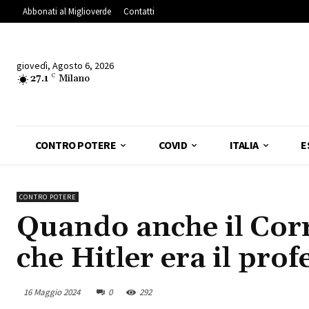
Abbonati al Miglioverde
Contatti
giovedì, Agosto 6, 2026
27.1
C
Milano
CONTRO POTERE
COVID
ITALIA
E
CONTRO POTERE
Quando anche il Corr
che Hitler era il prof
16 Maggio 2024
0
292