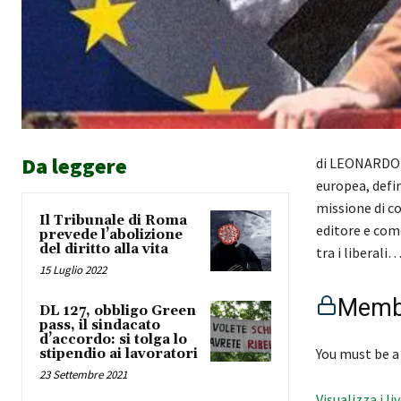
Da leggere
di LEONARDO F
europea, defin
missione di co
Il Tribunale di Roma
editore e come
prevede l’abolizione
del diritto alla vita
tra i liberali
15 Luglio 2022
Membe
DL 127, obbligo Green
pass, il sindacato
d’accordo: si tolga lo
You must be a
stipendio ai lavoratori
23 Settembre 2021
Visualizza i li