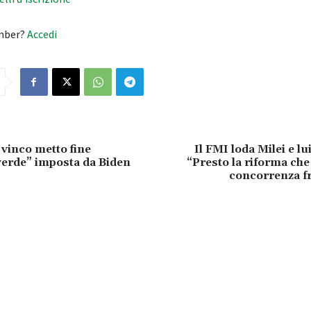
mber?
Accedi
vinco metto fine
Il FMI loda Milei e lu
verde” imposta da Biden
“Presto la riforma che
concorrenza f