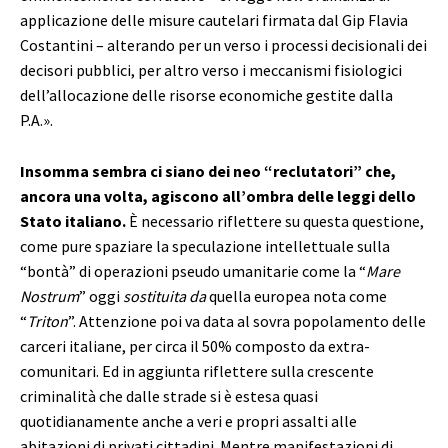
applicazione delle misure cautelari firmata dal Gip Flavia
Costantini – alterando per un verso i processi decisionali dei
decisori pubblici, per altro verso i meccanismi fisiologici
dell’allocazione delle risorse economiche gestite dalla
P.A.».
Insomma sembra ci siano dei neo “reclutatori” che,
ancora una volta, agiscono all’ombra delle leggi dello
Stato italiano.
È necessario riflettere su questa questione,
come pure spaziare la speculazione intellettuale sulla
“bontà” di operazioni pseudo umanitarie come la “
Mare
Nostrum
” oggi
sostituita da
quella europea nota come
“
Triton
”. Attenzione poi va data al sovra popolamento delle
carceri italiane, per circa il 50% composto da extra-
comunitari. Ed in aggiunta riflettere sulla crescente
criminalità che dalle strade si è estesa quasi
quotidianamente anche a veri e propri assalti alle
abitazioni di privati cittadini. Mentre manifestazioni di