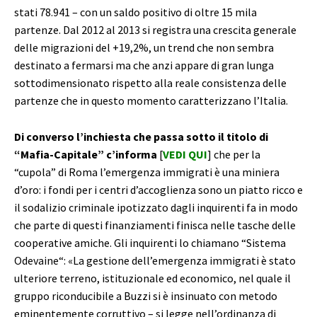
stati 78.941 – con un saldo positivo di oltre 15 mila
partenze. Dal 2012 al 2013 si registra una crescita generale
delle migrazioni del +19,2%, un trend che non sembra
destinato a fermarsi ma che anzi appare di gran lunga
sottodimensionato rispetto alla reale consistenza delle
partenze che in questo momento caratterizzano l’Italia.
Di converso l’inchiesta che passa sotto il titolo di
“Mafia-Capitale” c’informa
[
VEDI QUI
] che per la
“cupola” di Roma l’emergenza immigrati è una miniera
d’oro: i fondi per i centri d’accoglienza sono un piatto ricco e
il sodalizio criminale ipotizzato dagli inquirenti fa in modo
che parte di questi finanziamenti finisca nelle tasche delle
cooperative amiche. Gli inquirenti lo chiamano “Sistema
Odevaine“: «La gestione dell’emergenza immigrati è stato
ulteriore terreno, istituzionale ed economico, nel quale il
gruppo riconducibile a Buzzi si è insinuato con metodo
eminentemente corruttivo – si legge nell’ordinanza di