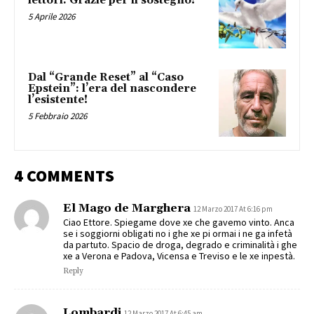
lettori. Grazie per il sostegno!
5 Aprile 2026
Dal “Grande Reset” al “Caso
Epstein”: l’era del nascondere
l’esistente!
5 Febbraio 2026
4 COMMENTS
El Mago de Marghera
12 Marzo 2017 At 6:16 pm
Ciao Ettore. Spiegame dove xe che gavemo vinto. Anca
se i soggiorni obligati no i ghe xe pi ormai i ne ga infetà
da partuto. Spacio de droga, degrado e criminalità i ghe
xe a Verona e Padova, Vicensa e Treviso e le xe inpestà.
Reply
Lombardi
12 Marzo 2017 At 6:45 am