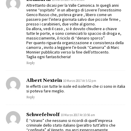
Altrettanto dicasi per la Valle Camonica. In quegli anni
venne “ospitato” in un albergo di Lovere l’onestissimo
Genco Russo che, poteva girare , libero come un
passero per l’intera giornata salvo due piccole firme ,
presso i carabinieri, due volte al giorno.
Da allora, vedi il caso , si è dovuto chiudere a chiave
tutte le porte, e sono cominciati lo spaccio di droga e,
massicciamente, il riciclo di “denaro sporco”.
Per quanto riguarda organizzazione e consistenza della
camorra , invito a leggere l’e-book “Camorra” di Marc
Monnier pubblicato verso la fine dell’ottocento.
Taglia ogni fantasticheria!
Reply
Albert Nextein
10 Marzo 2017 At 5:52 pm
In effetti con tutte le isole ed isolette che ci sono in italia
si poteva fare meglio.
Reply
Schwefelwolf
10 Marzo 2017 At 10:56 am
È “strano” che nessuno si ricordi di quell’impresa
criminale dello stato italiano (peraltro tutt’altro che
“confinata” al Veneto, ma anzi generosamente