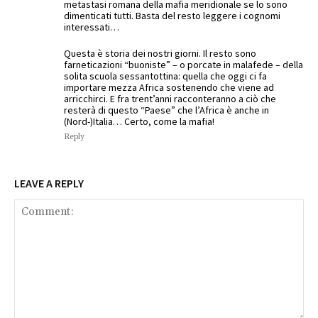
metastasi romana della mafia meridionale se lo sono
dimenticati tutti. Basta del resto leggere i cognomi
interessati…
Questa è storia dei nostri giorni. Il resto sono
farneticazioni “buoniste” – o porcate in malafede – della
solita scuola sessantottina: quella che oggi ci fa
importare mezza Africa sostenendo che viene ad
arricchirci. E fra trent’anni racconteranno a ciò che
resterà di questo “Paese” che l’Africa è anche in
(Nord-)Italia… Certo, come la mafia!
Reply
LEAVE A REPLY