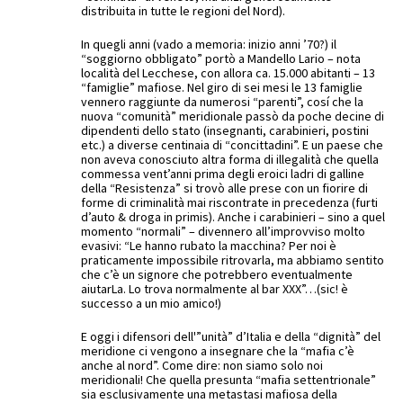
distribuita in tutte le regioni del Nord).
In quegli anni (vado a memoria: inizio anni ’70?) il
“soggiorno obbligato” portò a Mandello Lario – nota
località del Lecchese, con allora ca. 15.000 abitanti – 13
“famiglie” mafiose. Nel giro di sei mesi le 13 famiglie
vennero raggiunte da numerosi “parenti”, cosí che la
nuova “comunità” meridionale passò da poche decine di
dipendenti dello stato (insegnanti, carabinieri, postini
etc.) a diverse centinaia di “concittadini”. E un paese che
non aveva conosciuto altra forma di illegalità che quella
commessa vent’anni prima degli eroici ladri di galline
della “Resistenza” si trovò alle prese con un fiorire di
forme di criminalità mai riscontrate in precedenza (furti
d’auto & droga in primis). Anche i carabinieri – sino a quel
momento “normali” – divennero all’improvviso molto
evasivi: “Le hanno rubato la macchina? Per noi è
praticamente impossibile ritrovarla, ma abbiamo sentito
che c’è un signore che potrebbero eventualmente
aiutarLa. Lo trova normalmente al bar XXX”…(sic! è
successo a un mio amico!)
E oggi i difensori dell'”unità” d’Italia e della “dignità” del
meridione ci vengono a insegnare che la “mafia c’è
anche al nord”. Come dire: non siamo solo noi
meridionali! Che quella presunta “mafia settentrionale”
sia esclusivamente una metastasi mafiosa della