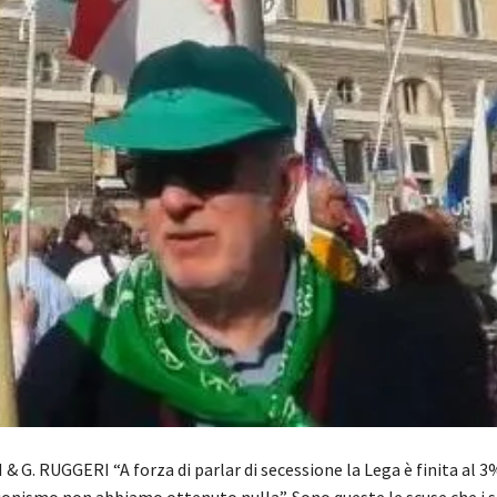
 & G. RUGGERI “A forza di parlar di secessione la Lega è finita al 