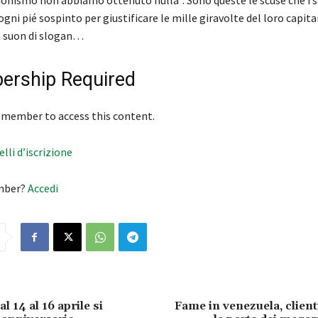
ionismo non abbiamo ottenuto nulla”. Sono queste le scuse che i s
 ogni pié sospinto per giustificare le mille giravolte del loro capita
a suon di slogan…
rship Required
 member to access this content.
velli d’iscrizione
mber?
Accedi
l 14 al 16 aprile si
Fame in venezuela, clien