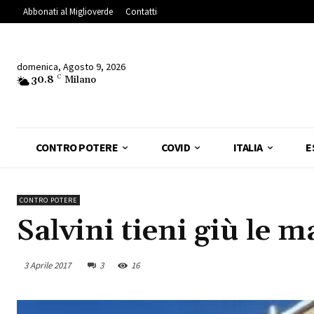
Abbonati al Miglioverde
Contatti
domenica, Agosto 9, 2026
30.8
C
Milano
CONTRO POTERE
COVID
ITALIA
E
CONTRO POTERE
Salvini tieni giù le m
3 Aprile 2017
3
16