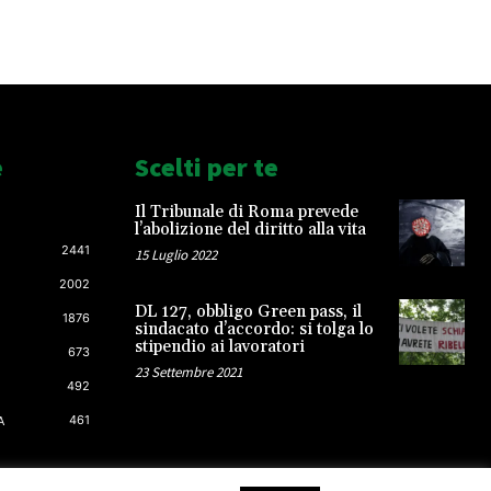
e
Scelti per te
Il Tribunale di Roma prevede
l’abolizione del diritto alla vita
2441
15 Luglio 2022
2002
DL 127, obbligo Green pass, il
1876
sindacato d’accordo: si tolga lo
stipendio ai lavoratori
673
23 Settembre 2021
492
461
A