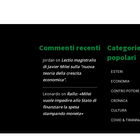
Commenti recenti
Categori
popolari
Lectio magistralis
Jordan
on
di Javier Milei sulla “nuova
ESTERI
teoria della crescita
economica”.
ECONOMIA
CONTRO POTERE
Rallo: «Milei
Leonardo
on
vuole impedire allo Stato di
CRONACA
finanziare la spesa
CULTURA
stampando moneta»
COVID & TIRANNI