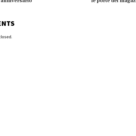
° anniversario
le porte dei maga
ENTS
losed.