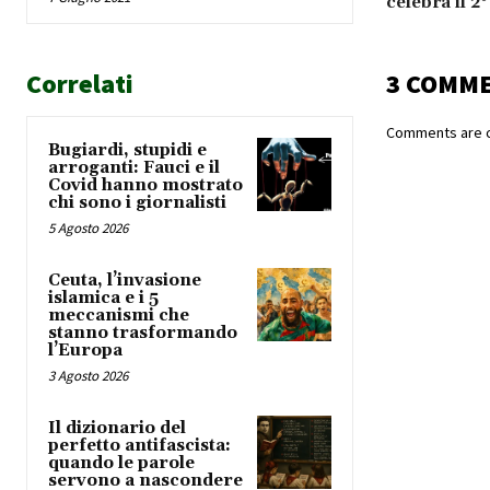
celebra il 2
Correlati
3 COMM
Comments are c
Bugiardi, stupidi e
arroganti: Fauci e il
Covid hanno mostrato
chi sono i giornalisti
5 Agosto 2026
Ceuta, l’invasione
islamica e i 5
meccanismi che
stanno trasformando
l’Europa
3 Agosto 2026
Il dizionario del
perfetto antifascista:
quando le parole
servono a nascondere