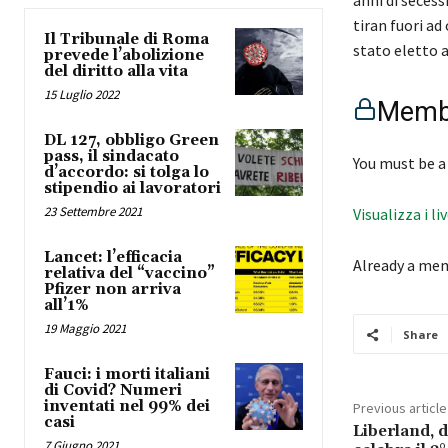
anni di secess
tiran fuori ad
Il Tribunale di Roma
stato eletto 
prevede l’abolizione
del diritto alla vita
15 Luglio 2022
Membe
DL 127, obbligo Green
pass, il sindacato
You must be a
d’accordo: si tolga lo
stipendio ai lavoratori
23 Settembre 2021
Visualizza i li
Lancet: l’efficacia
Already a me
relativa del “vaccino”
Pfizer non arriva
all’1%
19 Maggio 2021
Share
Fauci: i morti italiani
di Covid? Numeri
inventati nel 99% dei
Previous article
casi
Liberland, da
7 Giugno 2021