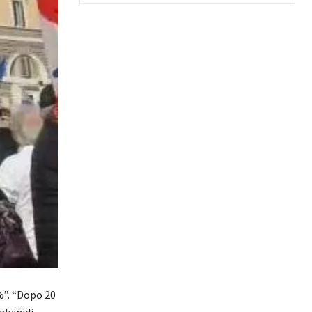
3%”. “Dopo 20