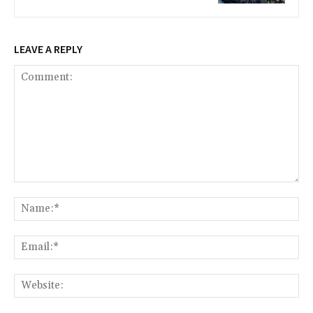
LEAVE A REPLY
Comment:
Na
Ema
Web