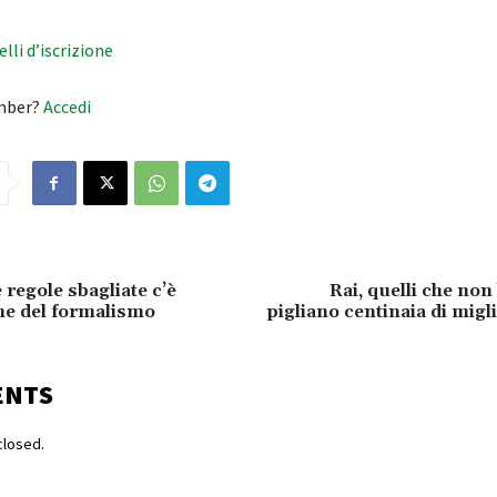
velli d’iscrizione
mber?
Accedi
 regole sbagliate c’è
Rai, quelli che non
one del formalismo
pigliano centinaia di migli
ENTS
losed.