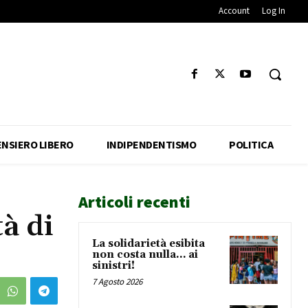
Account
Log In
ENSIERO LIBERO
INDIPENDENTISMO
POLITICA
Articoli recenti
à di
La solidarietà esibita
non costa nulla… ai
sinistri!
7 Agosto 2026