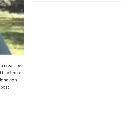
o creati per
ti – a botte
zione non
mposti