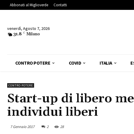
Abbonati al Miglioverde
Contatti
venerdì, Agosto 7, 2026
31.8
C
Milano
CONTRO POTERE
COVID
ITALIA
E
CONTRO POTERE
Start-up di libero me
individui liberi
7 Gennaio 2017
2
28