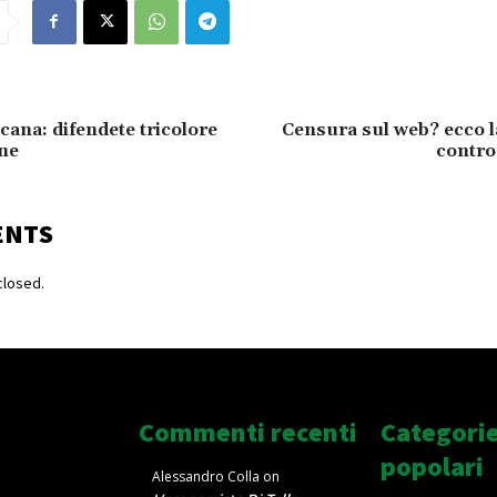
cana: difendete tricolore
Censura sul web? ecco l
one
contro 
ENTS
losed.
Commenti recenti
Categori
popolari
Alessandro Colla
on