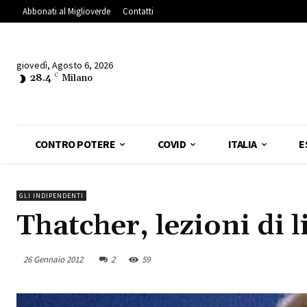
Abbonati al Miglioverde
Contatti
giovedì, Agosto 6, 2026
28.4
C
Milano
CONTRO POTERE
COVID
ITALIA
E
GLI INDIPENDENTI
Thatcher, lezioni di
26 Gennaio 2012
2
59