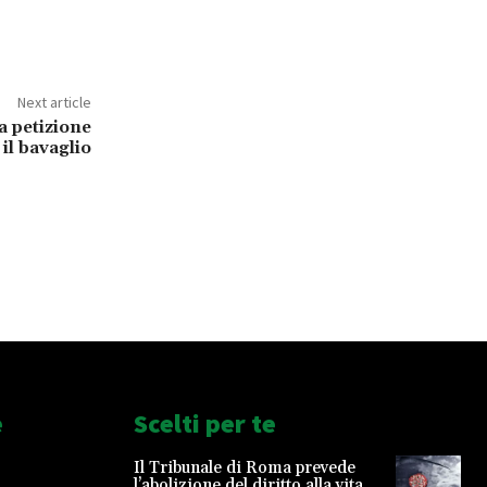
Next article
a petizione
il bavaglio
e
Scelti per te
Il Tribunale di Roma prevede
l’abolizione del diritto alla vita