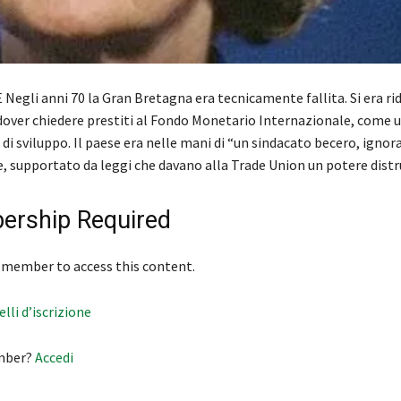
Negli anni 70 la Gran Bretagna era tecnicamente fallita. Si era ri
 dover chiedere prestiti al Fondo Monetario Internazionale, come 
a di sviluppo. Il paese era nelle mani di “un sindacato becero, ignor
e, supportato da leggi che davano alla Trade Union un potere dist
rship Required
 member to access this content.
velli d’iscrizione
mber?
Accedi