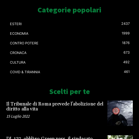
Categorie popolari
2437
ESTERI
1999
ECONOMIA
1876
CONTRO POTERE
673
CRONACA
492
CULTURA
461
COVID & TIRANNIA
Scelti per te
Il Tribunale di Roma prevede l’abolizione del
diritto alla vita
15 Luglio 2022
DL 127, obbligo Green pass, il sindacato