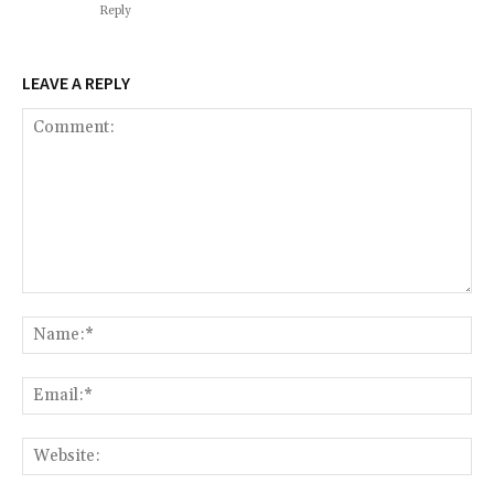
Reply
LEAVE A REPLY
Comment:
Na
Ema
Web