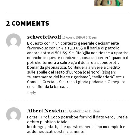
2 COMMENTS
schwefelwolf
16 Agosto 2016 At 6:33 pm
E questo con in un contesto generale decisamente
favorevole: con un € a 1,13 US$ e il barile di petrolio
ancora sotto ai 50 US$. Se l’Ita(g)lia non riesce a ripartire
neanche in queste condizioni, cosa succederà quando il
petrolio tornerà a salire e/o il dollaro a scendere?…
Domanda pleonastica. Continuerà a vivere a credito
sulle spalle del resto d’Europa (del Nord) (slogan:
“allentamento del bieco rigorismo”, “solidarietà” etc.).
Come la Grecia… Sic transit gloria padaniae. O meglio:
cosí affonda la barca…
Reply
Albert Nextein
13 Agosto 2016 At 11:36 am
Forse il Prof. Coco potrebbe fornirci il dato vero, il reale
debito pubblico totale.
Io ritengo, infatti, che questi numeri siano incompleti e
addomesticati sostanzialmente.