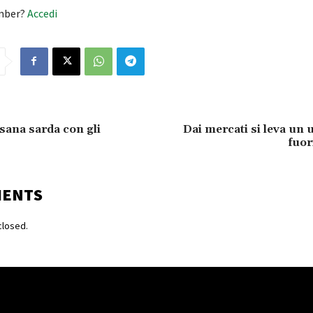
mber?
Accedi
esana sarda con gli
Dai mercati si leva un u
fuor
MENTS
losed.