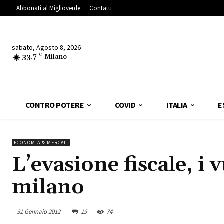
Abbonati al Miglioverde
Contatti
sabato, Agosto 8, 2026
33.7
C
Milano
CONTRO POTERE
COVID
ITALIA
E
ECONOMIA & MERCATI
L’evasione fiscale, i v
milano
31 Gennaio 2012
19
74