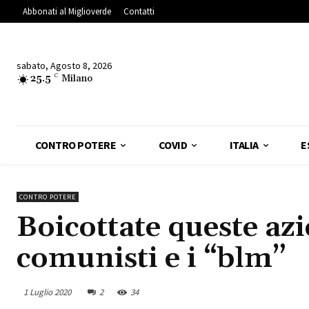
Abbonati al Miglioverde
Contatti
sabato, Agosto 8, 2026
25.5
C
Milano
CONTRO POTERE
COVID
ITALIA
E
CONTRO POTERE
Boicottate queste az
comunisti e i “blm”
1 Luglio 2020
2
34