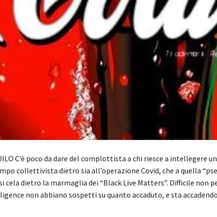
LO C’è poco da dare del complottista a chi riesce a intellegere u
ampo collettivista dietro sia all’operazione Covid, che a quella “ps
si cela dietro la marmaglia dei “Black Live Matters”. Difficile non p
telligence non abbiano sospetti su quanto accaduto, e sta accaden