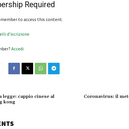
rship Required
 member to access this content.
velli d’iscrizione
mber?
Accedi
 legge: cappio cinese al
Coronavirus: il me
ng kong
ENTS