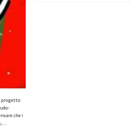
n progetto
eudo-
ensare che i
do,…