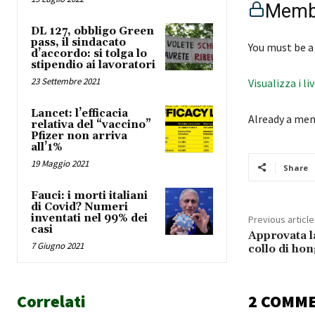
Membe
DL 127, obbligo Green
pass, il sindacato
You must be a
d’accordo: si tolga lo
stipendio ai lavoratori
23 Settembre 2021
Visualizza i li
Lancet: l’efficacia
Already a me
relativa del “vaccino”
Pfizer non arriva
all’1%
19 Maggio 2021
Share
Fauci: i morti italiani
di Covid? Numeri
inventati nel 99% dei
Previous article
casi
Approvata la
7 Giugno 2021
collo di ho
Correlati
2 COMM