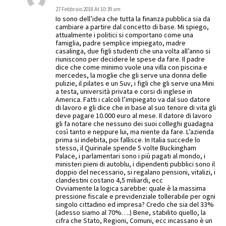
27 Febbraio 2018 At 10:39 am
Io sono dell’idea che tutta la finanza pubblica sia da
cambiare a partire dal concetto di base. Mi spiego,
attualmente i politici si comportano come una
famiglia, padre semplice impiegato, madre
casalinga, due figli studenti che una volta all’anno si
riuniscono per decidere le spese da fare. Il padre
dice che come minimo vuole una villa con piscina e
mercedes, la moglie che gli serve una donna delle
pulizie, il pilates e un Suv, i figli che gli serve una Mini
a testa, università privata e corsi di inglese in
America. Fatti i calcoli l’impiegato va dal suo datore
di lavoro e gli dice che in base al suo tenore di vita gli
deve pagare 10.000 euro al mese. Il datore di lavoro
gli fa notare che nessuno dei suoi colleghi guadagna
così tanto e neppure lui, ma niente da fare. L’azienda
prima si indebita, poi fallisce. In Italia succede lo
stesso, il Quirinale spende 5 volte Buckingham
Palace, i parlamentari sono i più pagati al mondo, i
ministeri pieni di autoblu, i dipendenti pubblici sono il
doppio del necessario, si regalano pensioni, vitalizi, i
clandestini costano 4,5 miliardi, ecc
Ovviamente la logica sarebbe: quale è la massima
pressione fiscale e previdenziale tollerabile per ogni
singolo cittadino ed impresa? Credo che sia del 33%
(adesso siamo al 70%….) Bene, stabilito quello, la
cifra che Stato, Regioni, Comuni, ecc incassano è un