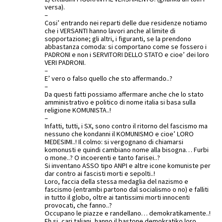
versa).
–
Cosi’ entrando nei reparti delle due residenze notiamo
che i VERSANTI hanno lavori anche al limite di
sopportazione; gli altri, i figuranti, se la prendono
abbastanza comoda: si comportano come se fossero i
PADRONI e non i SERVITORI DELLO STATO e cioe’ dei loro
VERI PADRONI.
–
E’ vero o falso quello che sto affermando..?
–
Da questi fatti possiamo affermare anche che lo stato
amministrativo e politico di nome italia si basa sulla
religione KOMUNISTA..!
–
Infatti, tutti, i SX, sono contro il ritorno del fascismo ma
nessuno che kondanni il KOMUNISMO e cioe’ LORO
MEDESIMI..! Il colmo: si vergognano di chiamarsi
komonusti e quindi cambiano nome alla bisogna… Furbi
o mone..? O incoerenti e tanto farisei..?
Si inventano ASSO tipo ANPI e altre icone komuniste per
dar contro ai fascisti morti e sepolti..!
Loro, faccia della stessa medaglia del nazismo e
fascismo (entrambi partono dal socialismo o no) e falliti
in tutto il globo, oltre ai tantissimi morti innocenti
provocati, che fanno..?
Occupano le piazze e randellano… demokratikamente..!
Eh si, cari taliani, hanno il bastone demokratiko loro…