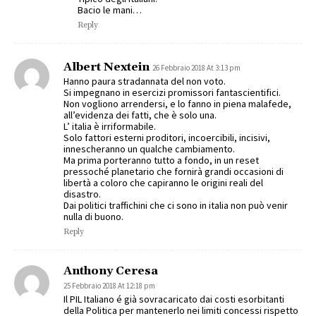
Bacio le mani…
Reply
Albert Nextein
26 Febbraio 2018 At 3:13 pm
Hanno paura stradannata del non voto.
Si impegnano in esercizi promissori fantascientifici.
Non vogliono arrendersi, e lo fanno in piena malafede,
all’evidenza dei fatti, che è solo una.
L’ italia è irriformabile.
Solo fattori esterni proditori, incoercibili, incisivi,
innescheranno un qualche cambiamento.
Ma prima porteranno tutto a fondo, in un reset
pressoché planetario che fornirà grandi occasioni di
libertà a coloro che capiranno le origini reali del
disastro.
Dai politici traffichini che ci sono in italia non può venir
nulla di buono.
Reply
Anthony Ceresa
25 Febbraio 2018 At 12:18 pm
Il PIL Italiano é già sovracaricato dai costi esorbitanti
della Politica per mantenerlo nei limiti concessi rispetto