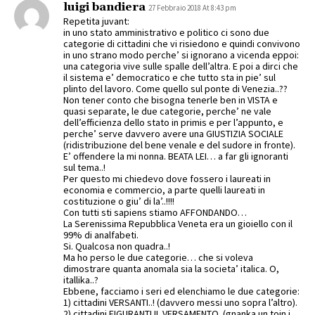
luigi bandiera
27 Febbraio 2018 At 8:43 pm
Repetita juvant:
in uno stato amministrativo e politico ci sono due
categorie di cittadini che vi risiedono e quindi convivono
in uno strano modo perche’ si ignorano a vicenda eppoi:
una categoria vive sulle spalle dell’altra. E poi a dirci che
il sistema e’ democratico e che tutto sta in pie’ sul
plinto del lavoro. Come quello sul ponte di Venezia..??
Non tener conto che bisogna tenerle ben in VISTA e
quasi separate, le due categorie, perche’ ne vale
dell’efficienza dello stato in primis e per l’appunto, e
perche’ serve davvero avere una GIUSTIZIA SOCIALE
(ridistribuzione del bene venale e del sudore in fronte).
E’ offendere la mi nonna. BEATA LEI… a far gli ignoranti
sul tema..!
Per questo mi chiedevo dove fossero i laureati in
economia e commercio, a parte quelli laureati in
costituzione o giu’ di la’..!!!!
Con tutti sti sapiens stiamo AFFONDANDO…
La Serenissima Repubblica Veneta era un gioiello con il
99% di analfabeti.
Si. Qualcosa non quadra..!
Ma ho perso le due categorie… che si voleva
dimostrare quanta anomala sia la societa’ italica. O,
itallika..?
Ebbene, facciamo i seri ed elenchiamo le due categorie:
1) cittadini VERSANTI..! (davvero messi uno sopra l’altro).
2) cittadini FIGURANTI IL VERSAMENTO. (gnanka un toin i