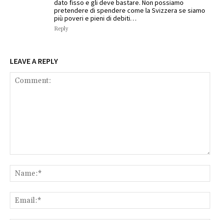
dato fisso e gli deve bastare. Non possiamo
pretendere di spendere come la Svizzera se siamo
più poveri e pieni di debiti…
Reply
LEAVE A REPLY
Comment:
Na
Ema