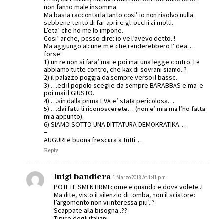
non fanno male insomma.
Ma basta raccontarla tanto cosi’ io non risolvo nulla
sebbene tento di far aprire gli occhi ai molti.
L’eta’ che ho me lo impone.
Cosi’ anche, posso dire: io ve l’avevo detto..!
Ma aggiungo alcune mie che renderebbero l’idea…
forse:
1) un re non si fara’ mai e poi mai una legge contro. Le
abbiamo tutte contro, che kax di sovrani siamo..?
2) il palazzo poggia da sempre verso il basso.
3) …ed il popolo sceglie da sempre BARABBAS e mai e
poi mai il GIUSTO.
4) …sin dalla prima EVA e’ stata pericolosa…
5) …dai fatti li riconoscerete… (non e’ mia ma l’ho fatta
mia appunto).
6) SIAMO SOTTO UNA DITTATURA DEMOKRATIKA…
–
AUGURI e buona frescura a tutti…
Reply
luigi bandiera
1 Marzo 2018 At 1:41 pm
POTETE SMENTIRMI come e quando e dove volete..!
Ma dite, visto il silenzio di tomba, non il sciatore:
l’argomento non vi interessa piu’..?
Scappate alla bisogna..??
Tipico degli italiani.