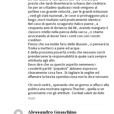
presto che tardi diventerai lo schiavo del creditore .
Se per un cittadino qualsiasi i nodi vengono al
pettine con grande velocità , per le grandi istituzioni
, vedi gli stati nazionali , le cose si protraggono più a
lungo ,ma il risultato sarà praticamente identico.
Nel caso di questo sciagurato Italico paese , a
cinquanta anni di distanza dal 68 , avendo mangiato il
classico vitello nella pancia della vacca , ci stiamo
avvicinando al dover fare i conti con con i nostri
creditori .
Penso che sia inutile farsi delle illusioni , ci penserà la
Troika a metterci a pane ed acqua .
E della prossima povertà credo che nessuno vorrà
prendersene la responsabilità la quale sarà sempre
attribuita agli altri .
Devo dire che su questo aspetto nemmeno i
cosidetti partiti “populisti” abbiano espresso
chiaramente cosa fare . Di tagliare le unghie ed
affamare la bestia spendacciona non lo dice nessuno
.
Chi vivrà vedrà , sperando che un giorno si affacci alla
politica una nostrana signora Thacher , quella si un
governante con gli attributi . Cordiali saluti da Aldo
Reply
Alessandro Guaschino