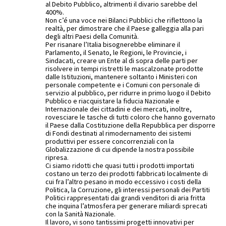
al Debito Pubblico, altrimenti il divario sarebbe del
400%.
Non c’é una voce nei Bilanci Pubblici che riflettono la
realtà, per dimostrare che il Paese galleggia alla pari
degli altri Paesi della Comunità.
Per risanare l’Italia bisognerebbe eliminare il
Parlamento, il Senato, le Regioni, le Provincie, i
Sindacati, creare un Ente al di sopra delle parti per
risolvere in tempi ristretti le mascalzonate prodotte
dalle Istituzioni, mantenere soltanto i Ministeri con
personale competente e i Comuni con personale di
servizio al pubblico, per ridurre in primo luogo il Debito
Pubblico e riacquistare la fiducia Nazionale e
Internazionale dei cittadini e dei mercati, inoltre,
rovesciare le tasche di tutti coloro che hanno governato
il Paese dalla Costituzione della Repubblica per disporre
di Fondi destinati al rimodernamento dei sistemi
produttivi per essere concorrenziali con la
Globalizzazione di cui dipende la nostra possibile
ripresa.
Ci siamo ridotti che quasi tutti i prodotti importati
costano un terzo dei prodotti fabbricati localmente di
cui fra l’altro pesano in modo eccessivo i costi della
Politica, la Corruzione, gli interessi personali dei Partiti
Politici rappresentati dai grandi venditori di aria fritta
che inquina l’atmosfera per generare miliardi sprecati
con la Sanità Nazionale.
Il lavoro, vi sono tantissimi progetti innovativi per