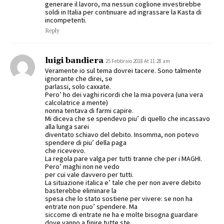
generare il lavoro, ma nessun coglione investirebbe
soldi in Italia per continuare ad ingrassare la Kasta di
incompetenti.
Reply
luigi bandiera
25 Febbraio 2018 At 11:28 am
Veramente io sul tema dovrei tacere. Sono talmente
ignorante che direi, se
parlassi, solo caxxate.
Pero’ ho dei vaghi ricordi che la mia povera (una vera
calcolatrice a mente)
nonna tentava di farmi capire.
Mi diceva che se spendevo piu’ di quello che incassavo
alla lunga sarei
diventato schiavo del debito. Insomma, non potevo
spendere di piu’ della paga
che ricevevo.
La regola pare valga per tutti tranne che per i MAGHI.
Pero’ maghi non ne vedo
per cui vale davvero per tutti.
La situazione italica e’ tale che per non avere debito
basterebbe eliminare la
spesa che lo stato sostiene per vivere: se non ha
entrate non puo’ spendere. Ma
siccome di entrate ne ha e molte bisogna guardare
dove vanno a finire tutte ste