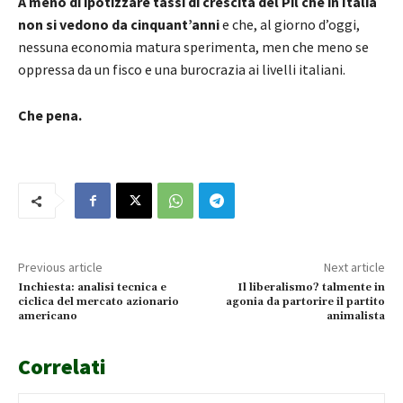
A meno di ipotizzare tassi di crescita del Pil che in Italia
non si vedono da cinquant’anni
e che, al giorno d’oggi,
nessuna economia matura sperimenta, men che meno se
oppressa da un fisco e una burocrazia ai livelli italiani.
Che pena.
Previous article
Next article
Inchiesta: analisi tecnica e
Il liberalismo? talmente in
ciclica del mercato azionario
agonia da partorire il partito
americano
animalista
Correlati