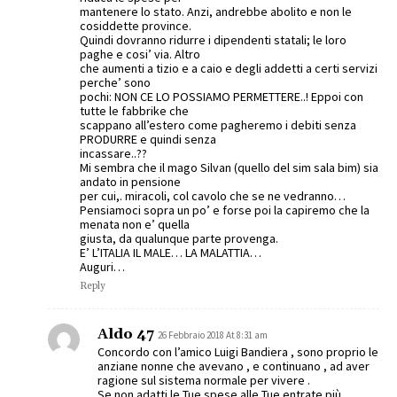
mantenere lo stato. Anzi, andrebbe abolito e non le
cosiddette province.
Quindi dovranno ridurre i dipendenti statali; le loro
paghe e cosi’ via. Altro
che aumenti a tizio e a caio e degli addetti a certi servizi
perche’ sono
pochi: NON CE LO POSSIAMO PERMETTERE..! Eppoi con
tutte le fabbrike che
scappano all’estero come pagheremo i debiti senza
PRODURRE e quindi senza
incassare..??
Mi sembra che il mago Silvan (quello del sim sala bim) sia
andato in pensione
per cui,. miracoli, col cavolo che se ne vedranno…
Pensiamoci sopra un po’ e forse poi la capiremo che la
menata non e’ quella
giusta, da qualunque parte provenga.
E’ L’ITALIA IL MALE… LA MALATTIA…
Auguri…
Reply
Aldo 47
26 Febbraio 2018 At 8:31 am
Concordo con l’amico Luigi Bandiera , sono proprio le
anziane nonne che avevano , e continuano , ad aver
ragione sul sistema normale per vivere .
Se non adatti le Tue spese alle Tue entrate più