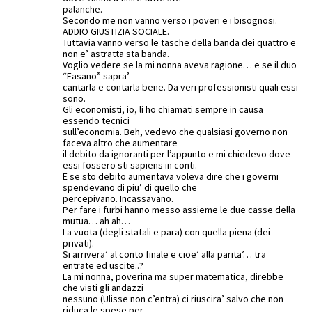
palanche.
Secondo me non vanno verso i poveri e i bisognosi.
ADDIO GIUSTIZIA SOCIALE.
Tuttavia vanno verso le tasche della banda dei quattro e
non e’ astratta sta banda.
Voglio vedere se la mi nonna aveva ragione… e se il duo
“Fasano” sapra’
cantarla e contarla bene. Da veri professionisti quali essi
sono.
Gli economisti, io, li ho chiamati sempre in causa
essendo tecnici
sull’economia. Beh, vedevo che qualsiasi governo non
faceva altro che aumentare
il debito da ignoranti per l’appunto e mi chiedevo dove
essi fossero sti sapiens in conti.
E se sto debito aumentava voleva dire che i governi
spendevano di piu’ di quello che
percepivano. Incassavano.
Per fare i furbi hanno messo assieme le due casse della
mutua… ah ah…
La vuota (degli statali e para) con quella piena (dei
privati).
Si arrivera’ al conto finale e cioe’ alla parita’… tra
entrate ed uscite..?
La mi nonna, poverina ma super matematica, direbbe
che visti gli andazzi
nessuno (Ulisse non c’entra) ci riuscira’ salvo che non
riduca le spese per