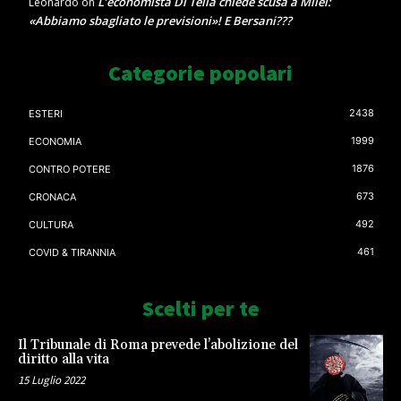
L’economista Di Tella chiede scusa a Milei:
Leonardo
on
«Abbiamo sbagliato le previsioni»! E Bersani???
Categorie popolari
2438
ESTERI
1999
ECONOMIA
1876
CONTRO POTERE
673
CRONACA
492
CULTURA
461
COVID & TIRANNIA
Scelti per te
Il Tribunale di Roma prevede l’abolizione del
diritto alla vita
15 Luglio 2022