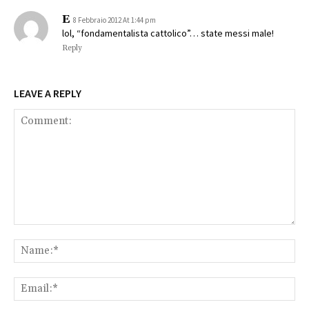
E
8 Febbraio 2012 At 1:44 pm
lol, “fondamentalista cattolico”… state messi male!
Reply
LEAVE A REPLY
Comment:
Na
Ema