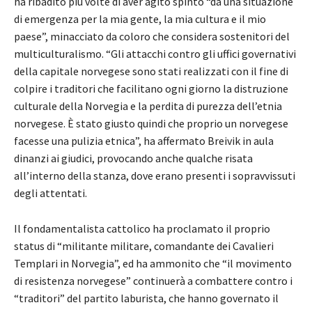
ha ribadito più volte di aver agito spinto “da una situazione
di emergenza per la mia gente, la mia cultura e il mio
paese”, minacciato da coloro che considera sostenitori del
multiculturalismo. “Gli attacchi contro gli uffici governativi
della capitale norvegese sono stati realizzati con il fine di
colpire i traditori che facilitano ogni giorno la distruzione
culturale della Norvegia e la perdita di purezza dell’etnia
norvegese. È stato giusto quindi che proprio un norvegese
facesse una pulizia etnica”, ha affermato Breivik in aula
dinanzi ai giudici, provocando anche qualche risata
all’interno della stanza, dove erano presenti i sopravvissuti
degli attentati.
Il fondamentalista cattolico ha proclamato il proprio
status di “militante militare, comandante dei Cavalieri
Templari in Norvegia”, ed ha ammonito che “il movimento
di resistenza norvegese” continuerà a combattere contro i
“traditori” del partito laburista, che hanno governato il