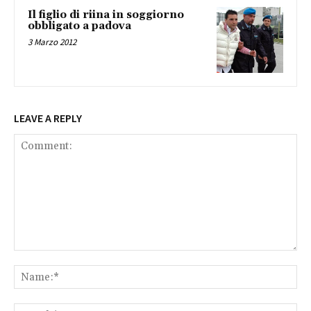
Il figlio di riina in soggiorno
obbligato a padova
3 Marzo 2012
LEAVE A REPLY
Comment:
Na
Ema