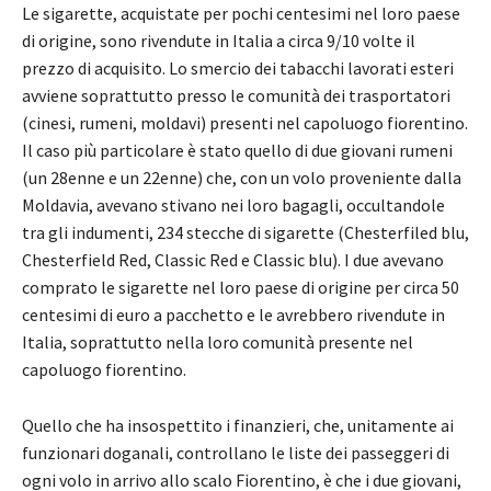
Le sigarette, acquistate per pochi centesimi nel loro paese
di origine, sono rivendute in Italia a circa 9/10 volte il
prezzo di acquisito. Lo smercio dei tabacchi lavorati esteri
avviene soprattutto presso le comunità dei trasportatori
(cinesi, rumeni, moldavi) presenti nel capoluogo fiorentino.
Il caso più particolare è stato quello di due giovani rumeni
(un 28enne e un 22enne) che, con un volo proveniente dalla
Moldavia, avevano stivano nei loro bagagli, occultandole
tra gli indumenti, 234 stecche di sigarette (Chesterfiled blu,
Chesterfield Red, Classic Red e Classic blu). I due avevano
comprato le sigarette nel loro paese di origine per circa 50
centesimi di euro a pacchetto e le avrebbero rivendute in
Italia, soprattutto nella loro comunità presente nel
capoluogo fiorentino.
Quello che ha insospettito i finanzieri, che, unitamente ai
funzionari doganali, controllano le liste dei passeggeri di
ogni volo in arrivo allo scalo Fiorentino, è che i due giovani,