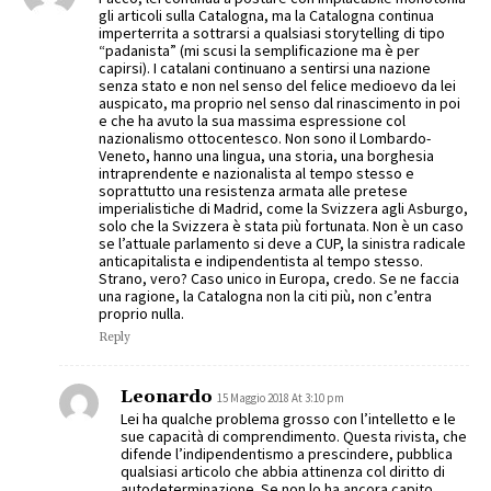
gli articoli sulla Catalogna, ma la Catalogna continua
imperterrita a sottrarsi a qualsiasi storytelling di tipo
“padanista” (mi scusi la semplificazione ma è per
capirsi). I catalani continuano a sentirsi una nazione
senza stato e non nel senso del felice medioevo da lei
auspicato, ma proprio nel senso dal rinascimento in poi
e che ha avuto la sua massima espressione col
nazionalismo ottocentesco. Non sono il Lombardo-
Veneto, hanno una lingua, una storia, una borghesia
intraprendente e nazionalista al tempo stesso e
soprattutto una resistenza armata alle pretese
imperialistiche di Madrid, come la Svizzera agli Asburgo,
solo che la Svizzera è stata più fortunata. Non è un caso
se l’attuale parlamento si deve a CUP, la sinistra radicale
anticapitalista e indipendentista al tempo stesso.
Strano, vero? Caso unico in Europa, credo. Se ne faccia
una ragione, la Catalogna non la citi più, non c’entra
proprio nulla.
Reply
Leonardo
15 Maggio 2018 At 3:10 pm
Lei ha qualche problema grosso con l’intelletto e le
sue capacità di comprendimento. Questa rivista, che
difende l’indipendentismo a prescindere, pubblica
qualsiasi articolo che abbia attinenza col diritto di
autodeterminazione. Se non lo ha ancora capito,