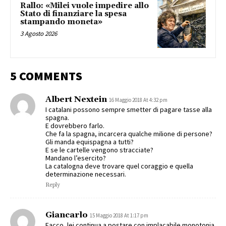
Rallo: «Milei vuole impedire allo
Stato di finanziare la spesa
stampando moneta»
3 Agosto 2026
5 COMMENTS
Albert Nextein
16 Maggio 2018 At 4:32 pm
I catalani possono sempre smetter di pagare tasse alla
spagna.
E dovrebbero farlo.
Che fa la spagna, incarcera qualche milione di persone?
Gli manda equispagna a tutti?
E se le cartelle vengono stracciate?
Mandano l’esercito?
La catalogna deve trovare quel coraggio e quella
determinazione necessari.
Reply
Giancarlo
15 Maggio 2018 At 1:17 pm
Facco, lei continua a postare con implacabile monotonia