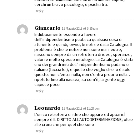
cerchi un bravo psicologo, o psichiatra.
Reply
Giancarlo
15 Maggio 2018 At 6:35 pm
Indubbiamente essendo a favore
dell’indipendentismo pubblica qualsiasi cosa di
attinente e quindi, ovvio, le notizie dalla Catalogna. Il
problema è che le notizie non sono mai neutre,
nascono sempre da un retroterra di idee, speranze,
valori e molto spesso mitologie. La Catalogna è stata
uno dei grandi miti dell’ indipendentismo padano o
italiano (faccia lei), e quello che voglio dire io è solo
questo: non c’entra nulla, non c’entra proprio nulla…
ripetuto fino alla nausea, sa com’è, la gente oggi
capisce poco
Reply
Leonardo
15 Maggio 2018 At 11:28 pm
L’unico retroterra di idee che appare ed apparirà
sempre è IL DIRITTO ALL’AUTODETERMINAZIONE, oltre
alle cronache per quel che sono
Reply