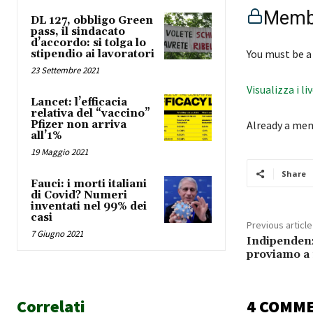
Membe
DL 127, obbligo Green
pass, il sindacato
d’accordo: si tolga lo
You must be a
stipendio ai lavoratori
23 Settembre 2021
Visualizza i li
Lancet: l’efficacia
relativa del “vaccino”
Pfizer non arriva
Already a me
all’1%
19 Maggio 2021
Share
Fauci: i morti italiani
di Covid? Numeri
inventati nel 99% dei
casi
Previous article
7 Giugno 2021
Indipendenz
proviamo a 
Correlati
4 COMM