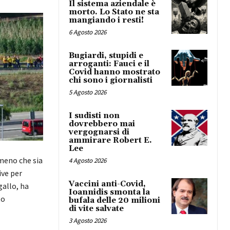
Il sistema aziendale è
morto. Lo Stato ne sta
mangiando i resti!
6 Agosto 2026
Bugiardi, stupidi e
arroganti: Fauci e il
Covid hanno mostrato
chi sono i giornalisti
5 Agosto 2026
I sudisti non
dovrebbero mai
vergognarsi di
ammirare Robert E.
Lee
meno che sia
4 Agosto 2026
ive per
Vaccini anti-Covid,
gallo, ha
Ioannidis smonta la
to
bufala delle 20 milioni
di vite salvate
3 Agosto 2026