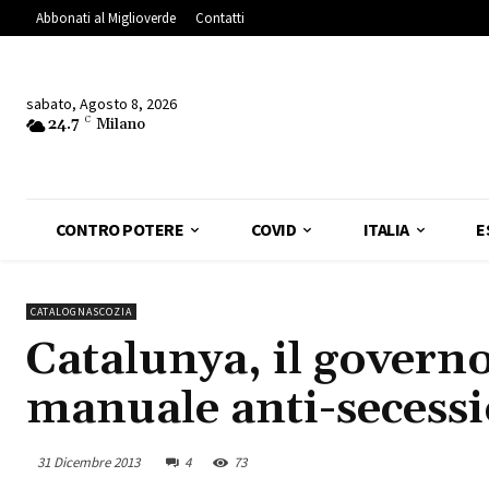
Abbonati al Miglioverde
Contatti
sabato, Agosto 8, 2026
24.7
C
Milano
CONTRO POTERE
COVID
ITALIA
E
CATALOGNASCOZIA
Catalunya, il govern
manuale anti-secess
31 Dicembre 2013
4
73