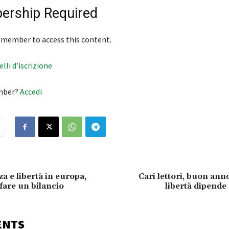
rship Required
 member to access this content.
velli d’iscrizione
mber?
Accedi
a e libertà in europa,
Cari lettori, buon anno
fare un bilancio
libertà dipende 
ENTS