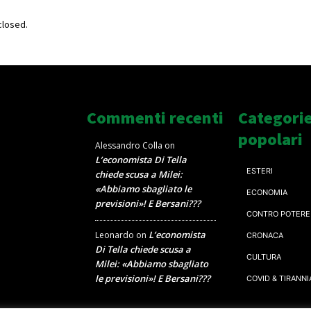
losed.
Commenti recenti
Categori
popolari
Alessandro Colla
on
L’economista Di Tella
ESTERI
chiede scusa a Milei:
«Abbiamo sbagliato le
ECONOMIA
previsioni»! E Bersani???
CONTRO POTERE
L’economista
Leonardo
on
CRONACA
Di Tella chiede scusa a
CULTURA
Milei: «Abbiamo sbagliato
le previsioni»! E Bersani???
COVID & TIRANNI