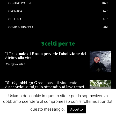
1876
CONTRO POTERE
673
CRONACA
492
CULTURA
461
COVID & TIRANNIA
Scelti per te
Il Tribunale di Roma prevede l’abolizione del
diritto alla vita
15 Luglio 2022
DL 127, obbligo Green pass, il sindacato
d’accordo: si tolga lo stipendio ai lavoratori
23 Settembre 2021
Usiamo dei cookie in questo sito e per la sopravvivenza
dobbiamo scendere al compromesso con la follia mostrandoti
questo messaggio.
Accetto