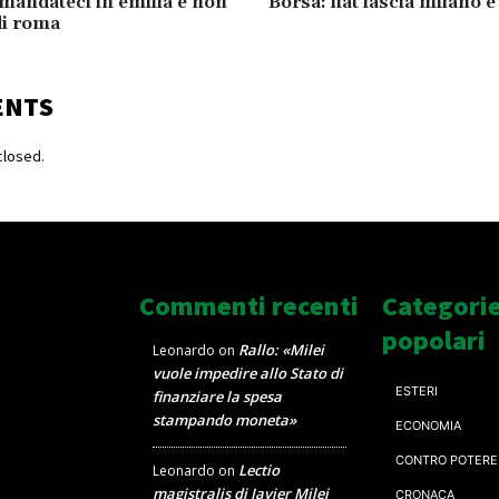
 mandateci in emilia e non
Borsa: fiat lascia milano e
di roma
ENTS
losed.
Commenti recenti
Categori
popolari
Rallo: «Milei
Leonardo
on
vuole impedire allo Stato di
ESTERI
finanziare la spesa
stampando moneta»
ECONOMIA
CONTRO POTERE
Lectio
Leonardo
on
magistralis di Javier Milei
CRONACA