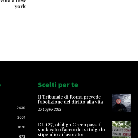
 vola a new
york
e
Scelti per te
Il Tribunale di Roma prevede
l’abolizione del diritto alla vita
2439
15 Luglio 2022
2001
DL 127, obbligo Green pass, il
1876
sindacato d’accordo: si tolga lo
stipendio ai lavoratori
673