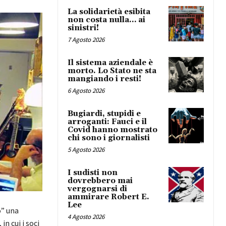
La solidarietà esibita
non costa nulla… ai
sinistri!
7 Agosto 2026
Il sistema aziendale è
morto. Lo Stato ne sta
mangiando i resti!
6 Agosto 2026
Bugiardi, stupidi e
arroganti: Fauci e il
Covid hanno mostrato
chi sono i giornalisti
5 Agosto 2026
I sudisti non
dovrebbero mai
vergognarsi di
ammirare Robert E.
Lee
o” una
4 Agosto 2026
n cui i soci