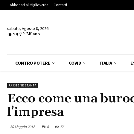
Abbonati al Miglioverde
Contatti
sabato, Agosto 8, 2026
29.7
C
Milano
CONTRO POTERE
COVID
ITALIA
E
RASSEGNE STAMPA
Ecco come una buroc
l’impresa
30 Maggio 2012
6
56