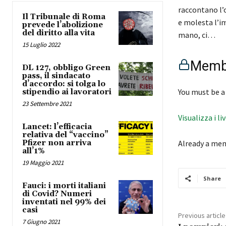
raccontano l’o
Il Tribunale di Roma
e molesta l’im
prevede l’abolizione
del diritto alla vita
mano, ci…
15 Luglio 2022
Membe
DL 127, obbligo Green
pass, il sindacato
d’accordo: si tolga lo
You must be a
stipendio ai lavoratori
23 Settembre 2021
Visualizza i li
Lancet: l’efficacia
relativa del “vaccino”
Pfizer non arriva
Already a me
all’1%
19 Maggio 2021
Share
Fauci: i morti italiani
di Covid? Numeri
inventati nel 99% dei
casi
Previous article
7 Giugno 2021