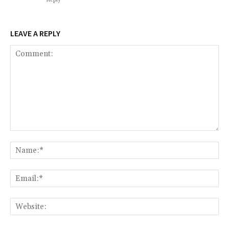
Reply
LEAVE A REPLY
Comment:
Na
Ema
Web