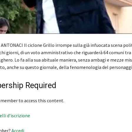
ANTONACI Il ciclone Grillo irrompe sulla già infuocata scena poli
chi giorni, di un voto amministrativo che riguarderà 64 comuni tra i
lghero. Lo fa alla sua abituale maniera, senza ambagi e mezze mis
itto, anche su questo giornale, della fenomenologia del personag
rship Required
 member to access this content.
velli d’iscrizione
mber?
Accedi