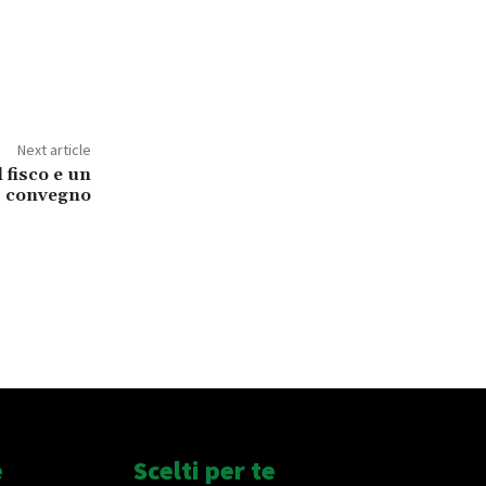
Next article
l fisco e un
convegno
e
Scelti per te