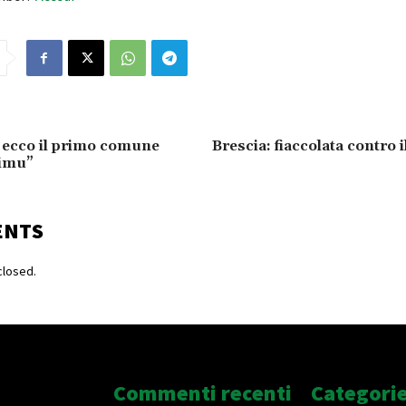
 ecco il primo comune
Brescia: fiaccolata contro i
’imu”
ENTS
losed.
Commenti recenti
Categori