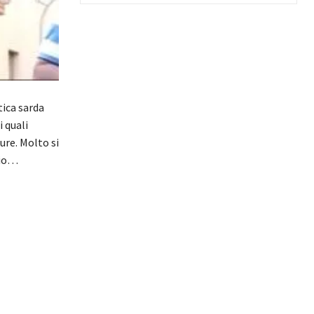
tica sarda
 quali
ure. Molto si
gio…