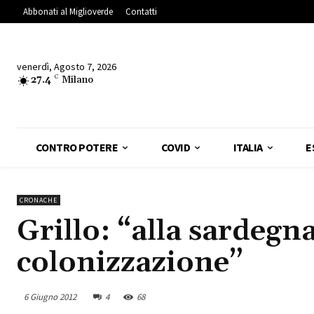
Abbonati al Miglioverde
Contatti
venerdì, Agosto 7, 2026
27.4
C
Milano
CONTRO POTERE
COVID
ITALIA
E
CRONACHE
Grillo: “alla sardegn
colonizzazione”
6 Giugno 2012
4
68