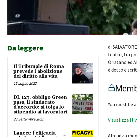
Da leggere
di SALVATORE 
teatro, fra po
Oristano ed A
Il Tribunale di Roma
è detto e scr
prevede l’abolizione
del diritto alla vita
15 Luglio 2022
Membe
DL 127, obbligo Green
pass, il sindacato
You must be a
d’accordo: si tolga lo
stipendio ai lavoratori
23 Settembre 2021
Visualizza i li
Lancet: l’efficacia
Already a me