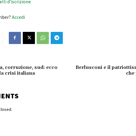
velli d’iscrizione
mber?
Accedi
a, corruzione, sud: ecco
Berlusconi e il patriottis
a crisi italiana
che 
MENTS
losed.