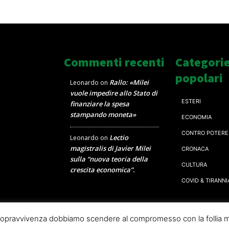
Commenti recenti
Categori
popolari
Rallo: «Milei
Leonardo
on
vuole impedire allo Stato di
ESTERI
finanziare la spesa
stampando moneta»
ECONOMIA
CONTRO POTERE
Lectio
Leonardo
on
magistralis di Javier Milei
CRONACA
sulla “nuova teoria della
CULTURA
crescita economica”.
COVID & TIRANNI
a sopravvivenza dobbiamo scendere al compromesso con la follia