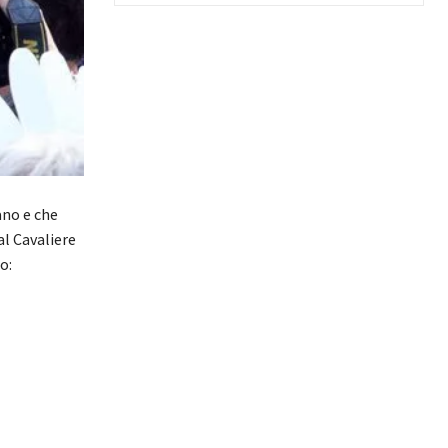
ano e che
al Cavaliere
o: