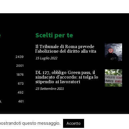
e
Scelti per te
Il Tribunale di Roma prevede
l’abolizione del diritto alla vita
2439
15 Luglio 2022
2001
DL 127, obbligo Green pass, il
1876
sindacato d’accordo: si tolga lo
stipendio ai lavoratori
673
23 Settembre 2021
492
461
A
 mostrandoti questo messaggio.
Accetto