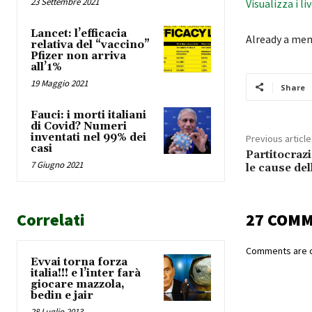
23 Settembre 2021
Visualizza i li
Lancet: l’efficacia
Already a me
relativa del “vaccino”
Pfizer non arriva
all’1%
19 Maggio 2021
Share
Fauci: i morti italiani
di Covid? Numeri
inventati nel 99% dei
Previous article
casi
Partitocrazi
7 Giugno 2021
le cause dell
Correlati
27 COM
Comments are c
Evvai torna forza
italia!!! e l’inter farà
giocare mazzola,
bedin e jair
28 Luglio 2013