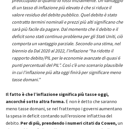
preoccupato di quanto lo fossi inizialmente. Un vantaggio
di un tasso di inflazione più elevato è che si riduce il
valore residuo del debito pubblico. Quel debito è stato
contratto termini nominali e prezzi più alti significano che
sarà più facile da pagare. Dal momento che il debito e il
deficit sono stati continuo problema per gli Stati Uniti, ciò
comporta un vantaggio parziale. Secondo una stima, nel
biennio da Dal 2020 al 2022, l’inflazione “ha ridotto il
rapporto debito/PIL per le economie avanzate di quasi 6
punti percentuali del PIL”. Così c’è uno scenario plausibile
in cui l’inflazione più alta oggi finirà per significare meno
tasse domani.”
Il fatto è che l’inflazione significa più tasse oggi,
ancorché sotto altra forma.
E non è detto che saranno
meno tasse domani, se nel frattempo i governi aumentano
la spesa in deficit contando sull’erosione inflattiva del
debito.
Per di più, prendendo i numeri citati da Cowen,
un