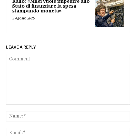
Rallo: «Milei vuole impedire allo
Stato di finanziare la spesa
stampando moneta»
3 Agosto 2026
LEAVE A REPLY
Comment:
Na
Ema