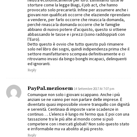
storture come la legge Biagi, il job act, che hanno
provocato solo precarietà. Infine per assumere anche i
giovani non qualificati occorre che elaziende riprendano
a vendere, per farlo occorre che rinasca la domanda,
perché rinasca la domanda occorre che le famiglie
abbiano di nuovo potere d’acquisto, questo si ottiene
abbassando le tasse e i prezzi (sono raddoppiati con
l’Euro).
Detto questo è ovvio che tutto questo può rimanere
solo nel libro dei sogni, quindi indipendenza prima che il
settore manifatturiero scompaia definitivamente e ci
ritroviamo invasi da bingo bonghi incapaci, delinquenti
ed ignoranti.
Reply
PayPal.meziosem
14 Settembre 2017 At 7:07 pm
Comunque non solo i giovani scappano. Anche i più
anziani se ne vanno per non parlare delle imprese. È
diventato quasi impossibile vivere tranquillo con dignità
e serenità. Centinaia di imposte varie scadenze in
continuo…. L’elenco è lungo mi fermo qua. E poi con una
tassazione tra le più alte al mondo come si può
competere con i mercati globali? Non solo questo stato
e irriformabile ma va abolito al più presto.
Reply