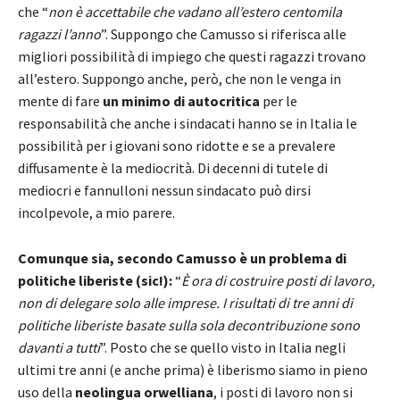
che “
non è accettabile che vadano all’estero centomila
ragazzi l’anno
”. Suppongo che Camusso si riferisca alle
migliori possibilità di impiego che questi ragazzi trovano
all’estero. Suppongo anche, però, che non le venga in
mente di fare
un minimo di autocritica
per le
responsabilità che anche i sindacati hanno se in Italia le
possibilità per i giovani sono ridotte e se a prevalere
diffusamente è la mediocrità. Di decenni di tutele di
mediocri e fannulloni nessun sindacato può dirsi
incolpevole, a mio parere.
Comunque sia, secondo Camusso è un problema di
politiche liberiste (sic!):
“
È ora di costruire posti di lavoro,
non di delegare solo alle imprese. I risultati di tre anni di
politiche liberiste basate sulla sola decontribuzione sono
davanti a tutti
”. Posto che se quello visto in Italia negli
ultimi tre anni (e anche prima) è liberismo siamo in pieno
uso della
neolingua orwelliana
, i posti di lavoro non si