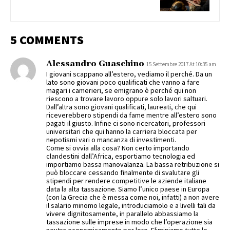
5 COMMENTS
Alessandro Guaschino
15 Settembre 2017 At 10:35 am
I giovani scappano all’estero, vediamo il perché. Da un
lato sono giovani poco qualificati che vanno a fare
magari i camerieri, se emigrano è perché qui non
riescono a trovare lavoro oppure solo lavori saltuari.
Dall’altra sono giovani qualificati, laureati, che qui
riceverebbero stipendi da fame mentre all’estero sono
pagati il giusto. Infine ci sono ricercatori, professori
universitari che qui hanno la carriera bloccata per
nepotismi vari o mancanza di investimenti.
Come si ovvia alla cosa? Non certo importando
clandestini dall’Africa, esportiamo tecnologia ed
importiamo bassa manovalanza. La bassa retribuzione si
può bloccare cessando finalmente di svalutare gli
stipendi per rendere competitive le aziende italiane
data la alta tassazione. Siamo l’unico paese in Europa
(con la Grecia che è messa come noi, infatti) a non avere
il salario minomo legale, introduciamolo e a livelli tali da
vivere dignitosamente, in parallelo abbassiamo la
tassazione sulle imprese in modo che l’operazione sia
neutra economicamente per loro. Eliminiamo tutte le