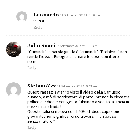
Leonardo
14 Settembre 2017 At 10:00 pm
VERO!
Reply
John Snari
14 Settembre 2017 At 10:16 am
“Criminali”, la parola giusta è “criminali”. “Problemi” non
rende l’idea… Bisogna chiamare le cose con il loro
nome.
Reply
StefanoZzz
14 Settembre 2017 At 9:43 am
Questi ragazzi avranno visto il video della Càmusso,
quando, a mò di scaricatore di porto, prende la cicca tra
pollice e indice e con gesto fulmineo a scatto la lancia in
mezzo alla strada !
Questa italia si ritrova con il 40% di disoccupazione
giovanile, non significa forse trovarsi in un paese
senzza futuro ?
Reply