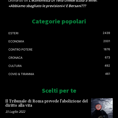
L’economista Di Tella chiede scusa a Milei:
Leonardo
on
«Abbiamo sbagliato le previsioni»! E Bersani???
Categorie popolari
2439
ESTERI
2001
ECONOMIA
1876
CONTRO POTERE
673
CRONACA
492
CULTURA
461
COVID & TIRANNIA
Scelti per te
Il Tribunale di Roma prevede l’abolizione del
diritto alla vita
15 Luglio 2022