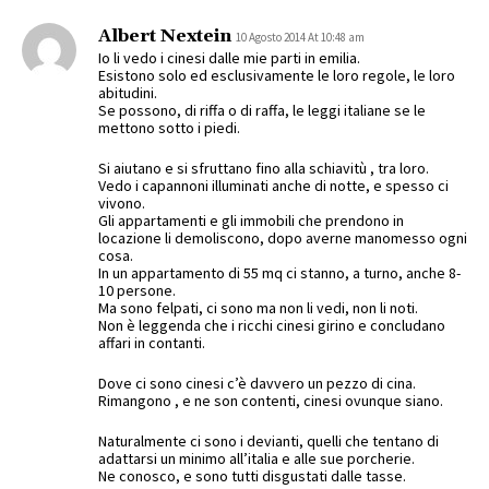
Albert Nextein
10 Agosto 2014 At 10:48 am
Io li vedo i cinesi dalle mie parti in emilia.
Esistono solo ed esclusivamente le loro regole, le loro
abitudini.
Se possono, di riffa o di raffa, le leggi italiane se le
mettono sotto i piedi.
Si aiutano e si sfruttano fino alla schiavitù , tra loro.
Vedo i capannoni illuminati anche di notte, e spesso ci
vivono.
Gli appartamenti e gli immobili che prendono in
locazione li demoliscono, dopo averne manomesso ogni
cosa.
In un appartamento di 55 mq ci stanno, a turno, anche 8-
10 persone.
Ma sono felpati, ci sono ma non li vedi, non li noti.
Non è leggenda che i ricchi cinesi girino e concludano
affari in contanti.
Dove ci sono cinesi c’è davvero un pezzo di cina.
Rimangono , e ne son contenti, cinesi ovunque siano.
Naturalmente ci sono i devianti, quelli che tentano di
adattarsi un minimo all’italia e alle sue porcherie.
Ne conosco, e sono tutti disgustati dalle tasse.