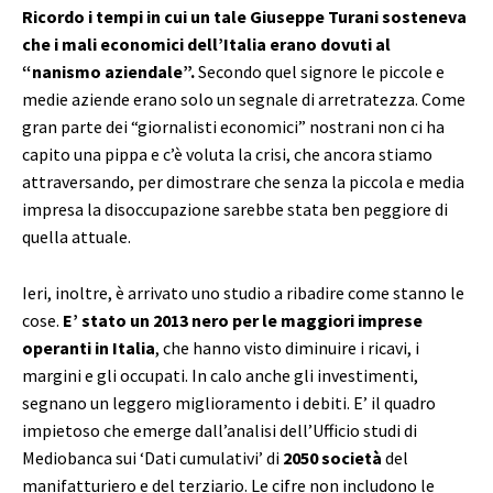
Ricordo i tempi in cui un tale Giuseppe Turani sosteneva
che i mali economici dell’Italia erano dovuti al
“nanismo aziendale”.
Secondo quel signore le piccole e
medie aziende erano solo un segnale di arretratezza. Come
gran parte dei “giornalisti economici” nostrani non ci ha
capito una pippa e c’è voluta la crisi, che ancora stiamo
attraversando, per dimostrare che senza la piccola e media
impresa la disoccupazione sarebbe stata ben peggiore di
quella attuale.
Ieri, inoltre, è arrivato uno studio a ribadire come stanno le
cose.
E’ stato un 2013 nero per le maggiori imprese
operanti in Italia
, che hanno visto diminuire i ricavi, i
margini e gli occupati. In calo anche gli investimenti,
segnano un leggero miglioramento i debiti. E’ il quadro
impietoso che emerge dall’analisi dell’Ufficio studi di
Mediobanca sui ‘Dati cumulativi’ di
2050 società
del
manifatturiero e del terziario. Le cifre non includono le