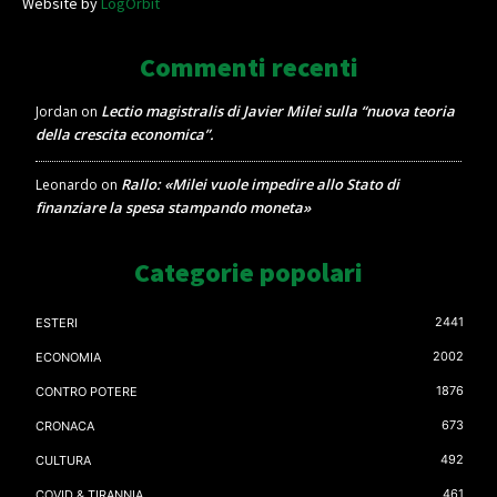
Website by
LogOrbit
Commenti recenti
Lectio magistralis di Javier Milei sulla “nuova teoria
Jordan
on
della crescita economica”.
Rallo: «Milei vuole impedire allo Stato di
Leonardo
on
finanziare la spesa stampando moneta»
Categorie popolari
2441
ESTERI
2002
ECONOMIA
1876
CONTRO POTERE
673
CRONACA
492
CULTURA
461
COVID & TIRANNIA