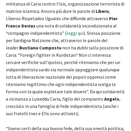
militanza di Caria contro l’Isis, organizzazione terrorista di
matrice islamica. Ancora più dure le parole di
Liberu
,
Lìberos Rispetados Uguales che diffonde attraverso
Pier
Franco Devias
una nota di solidarietà incondizionata al
“compagno indipendentista” (
leggi qui
). Stessa posizione
per Sardigna Natzione che, attraverso le parole del
leader
Bustianu Cumpostu
non ha dubbi sulla posizione di
Caria: “Foreign fighter in Kurdistan? Non ci interessa
cercare verifiche sull’ipotesi, perché riteniamo che per un
indipendentista sardo sia normale appoggiare qualunque
lotta di liberazione nazionale dei popoli oppressi come
riteniamo legittimo che ogni indipendentista scelga la
forma con la quale espletare tale dovere”. Da qui solidarietà
a vicinanza a Luiseddu Caria, figlio del compianto
Angelo
,
cresciuto in una famiglia di fede indipendentista (anche i
suo fratelli Ines e Efis sono attivisti).
“Siamo certi della sua buona fede, della sua onestà politica,