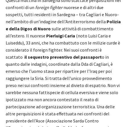
Questa mattina in Sardegna sono scattate perquisizioni nei
confronti di un
foreign fighter
nuorese e di altri due
sospetti, tutti residenti in Sardegna – tra Cagliari e Nuoro-
nell’ambito di un’indagine dell’Antiterrorismo della
Polizia
e della Digos di Nuoro
sulle attività di combattimento
all’estero. Il nuorese
Pierluigi Caria
(noto Luisi Caria e
Luiseddu), 33 anni, che ha combattuto con le milizie curde è
considerato il foreign fighter. Nei suoi confronti è
scattato
il sequestro preventivo del passaport
o in
quanto dalle indagini, coordinate dalla Dda di Cagliari, è
emerso che l’uomo stava per ripartire per l’Iraq per poi
raggiungere la Siria. Si tratta dell’unico provvedimento
preso nei sui confronti insieme al divieto di espatrio. Non vi
sarebbe nessuna fattispecie di cellula eversiva e viene solo
ipotizzato ma non ancora contestato il reato di
partecipazione ad organizzazione terroristica. Una delle
altre perquisizioni è stata effettuata nei confronti del
presidente dell’Asce (Associazione Sarda Contro