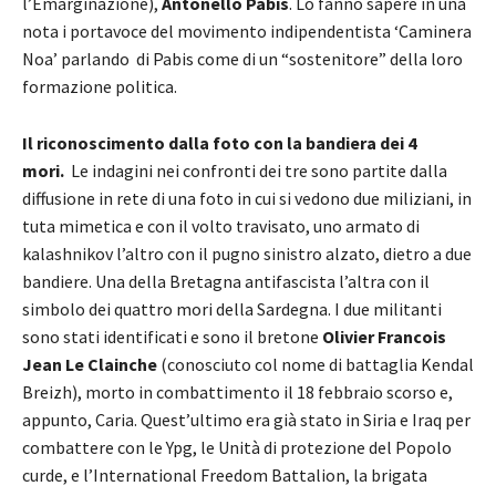
l’Emarginazione),
Antonello Pabis
. Lo fanno sapere in una
nota i portavoce del movimento indipendentista ‘Caminera
Noa’ parlando di Pabis come di un “sostenitore” della loro
formazione politica.
Il riconoscimento dalla foto con la bandiera dei 4
mori.
Le indagini nei confronti dei tre sono partite dalla
diffusione in rete di una foto in cui si vedono due miliziani, in
tuta mimetica e con il volto travisato, uno armato di
kalashnikov l’altro con il pugno sinistro alzato, dietro a due
bandiere. Una della Bretagna antifascista l’altra con il
simbolo dei quattro mori della Sardegna. I due militanti
sono stati identificati e sono il bretone
Olivier Francois
Jean Le Clainche
(conosciuto col nome di battaglia Kendal
Breizh), morto in combattimento il 18 febbraio scorso e,
appunto, Caria. Quest’ultimo era già stato in Siria e Iraq per
combattere con le Ypg, le Unità di protezione del Popolo
curde, e l’International Freedom Battalion, la brigata