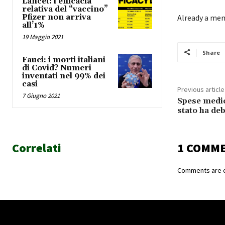
Lancet: l’efficacia
relativa del “vaccino”
Pfizer non arriva
Already a me
all’1%
19 Maggio 2021
Share
Fauci: i morti italiani
di Covid? Numeri
inventati nel 99% dei
casi
Previous article
7 Giugno 2021
Spese medic
stato ha deb
Correlati
1 COMM
Comments are c