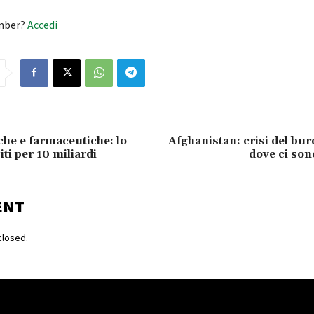
mber?
Accedi
he e farmaceutiche: lo
Afghanistan: crisi del bu
iti per 10 miliardi
dove ci sono
ENT
losed.