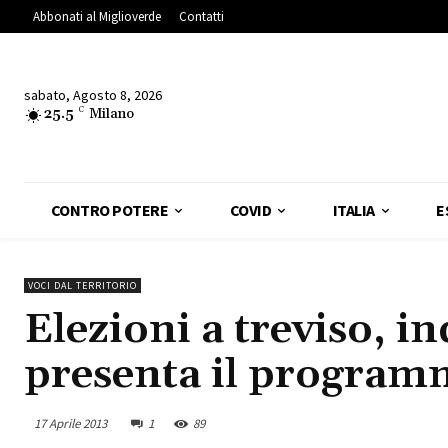
Abbonati al Miglioverde
Contatti
sabato, Agosto 8, 2026
25.5
C
Milano
CONTRO POTERE
COVID
ITALIA
E
VOCI DAL TERRITORIO
Elezioni a treviso, 
presenta il program
17 Aprile 2013
1
89